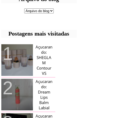
Postagens mais visitadas
Açucaran
do:
SHEGLA
M
Contour
VS
Bronzer!
Açucaran
HELLO AÇUCARADAS, E NESTE
do:
MÊS CHEGOU AQUI EM CASA UMA
Dream
CAIXA RECHEADA DE SHEGLAM,
Lips
TINHA BLUSH, ILUMINADORES E
TODOS OS BRONZER E
Balm
CONTORNOS ...
Labial
Magico
Açucaran