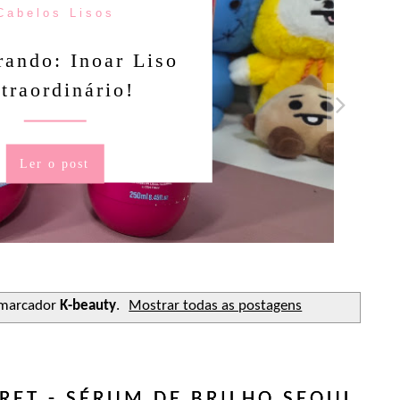
Açucara
Sed
 marcador
K-beauty
.
Mostrar todas as postagens
RET - SÉRUM DE BRILHO SEOUL