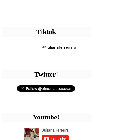
Tiktok
@julianaferreirafs
Twitter!
Youtube!