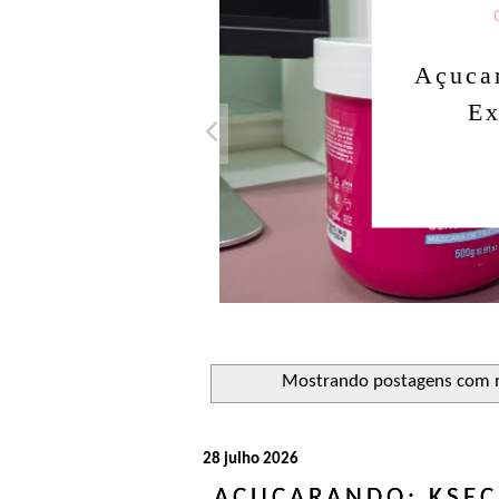
Cabelos Lisos
Açucarando: Inoar Liso
Extraordinário!
Ler o post
Mostrando postagens com
28 julho 2026
AÇUCARANDO: KSEC