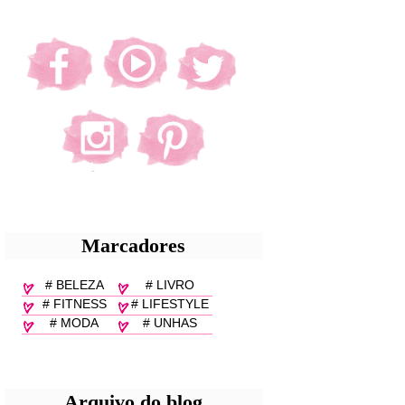
Marcadores
# BELEZA
# LIVRO
# FITNESS
# LIFESTYLE
# MODA
# UNHAS
Arquivo do blog