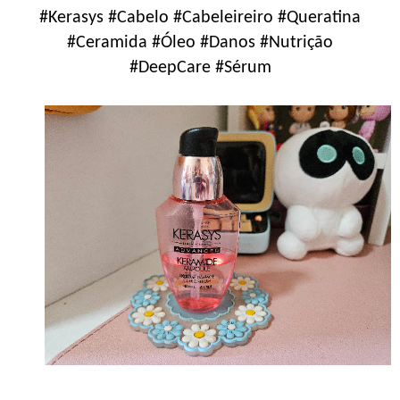
#Kerasys #Cabelo #Cabeleireiro #Queratina
#Ceramida #Óleo #Danos #Nutrição
#DeepCare #Sérum