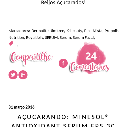
Beijos Açucarados!
Marcadores:
Dermatite
,
Jimitree
,
K-beauty
,
Pele Mista
,
Propolis
Nutrition
,
Royal Jelly
,
SERUM
,
Sérum
,
Sérum Facial
,
,
24
31 março 2016
AÇUCARANDO: MINESOL®
ANTIOXIDANT SERUM FPS 30