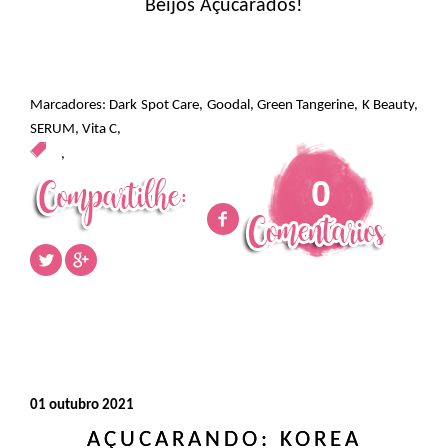
Beijos Açucarados!
Marcadores:
Dark Spot Care
,
Goodal
,
Green Tangerine
,
K Beauty
,
SERUM
,
Vita C
,
,
0
01 outubro 2021
AÇUCARANDO: KOREA