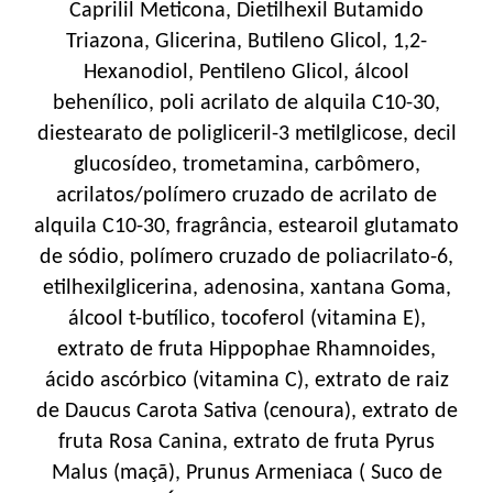
Caprilil Meticona, Dietilhexil Butamido
Triazona, Glicerina, Butileno Glicol, 1,2-
Hexanodiol, Pentileno Glicol, álcool
behenílico, poli acrilato de alquila C10-30,
diestearato de poligliceril-3 metilglicose, decil
glucosídeo, trometamina, carbômero,
acrilatos/polímero cruzado de acrilato de
alquila C10-30, fragrância, estearoil glutamato
de sódio, polímero cruzado de poliacrilato-6,
etilhexilglicerina, adenosina, xantana Goma,
álcool t-butílico, tocoferol (vitamina E),
extrato de fruta Hippophae Rhamnoides,
ácido ascórbico (vitamina C), extrato de raiz
de Daucus Carota Sativa (cenoura), extrato de
fruta Rosa Canina, extrato de fruta Pyrus
Malus (maçã), Prunus Armeniaca ( Suco de