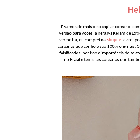
Hel
E vamos de mais óleo capilar coreano, com
versão para vocês, a Kerasys Keramide Ext
vermelha, eu comprei na
Shopee
, claro, p
coreanas que confio e são 100% originais. 
falsificados, por isso a importância de se 
no Brasil e tem sites coreanos que tamb