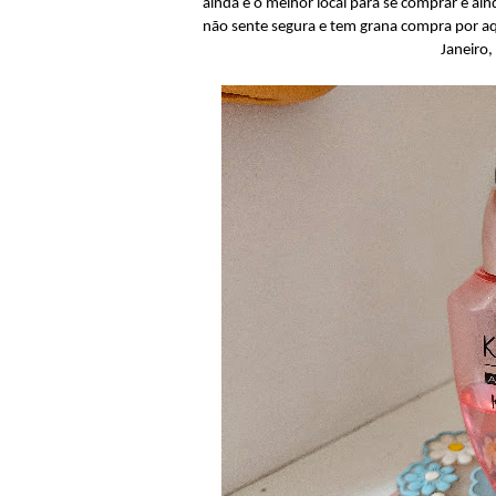
ainda é o melhor local para se comprar e ain
não sente segura e tem grana compra por aq
Janeiro,