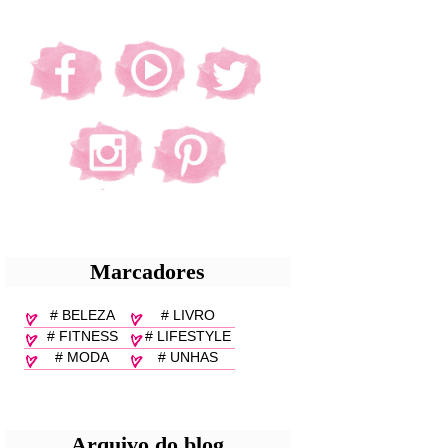
Marcadores
# BELEZA
# LIVRO
# FITNESS
# LIFESTYLE
# MODA
# UNHAS
Arquivo do blog