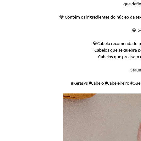
que defin
💎 Contém os ingredientes do núcleo da textu
💎 5
💎Cabelo recomendado par
- Cabelos que se quebra po
- Cabelos que precisam 
Sérum
#Kerasys #Cabelo #Cabeleireiro #Qu