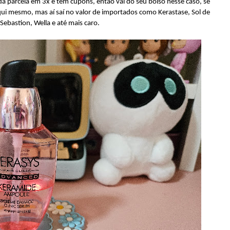
da parcela em 3x e tem cupons, então vai do seu bolso nesse caso, se
ui mesmo, mas aí saí no valor de importados como Kerastase, Sol de
 Sebastion, Wella e até mais caro.