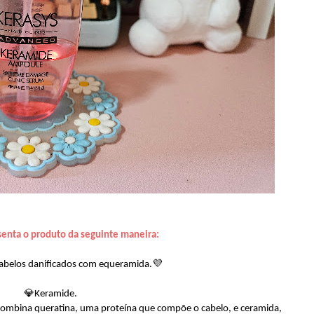
senta o produto da seguinte maneira:
cabelos danificados com equeramida.💜
💎Keramide.
 combina queratina, uma proteína que compõe o cabelo, e ceramida,