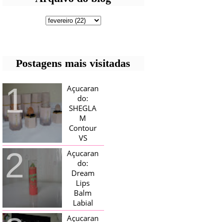
Postagens mais visitadas
Açucaran
do:
SHEGLA
M
Contour
VS
Bronzer!
Açucaran
HELLO AÇUCARADAS, E NESTE
do:
MÊS CHEGOU AQUI EM CASA UMA
Dream
CAIXA RECHEADA DE SHEGLAM,
Lips
TINHA BLUSH, ILUMINADORES E
TODOS OS BRONZER E
Balm
CONTORNOS ...
Labial
Magico
Açucaran