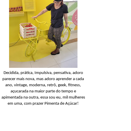
Condicionador
Açucarando: Shampoo 
Condicionador Novex Rit
Dorama!
Ler o post
Decidida, prática, Impulsiva, pensativa, adoro
parecer mais nova, mas adoro aprender a cada
ano, vintage, moderna, retrô, geek, fitness,
açucarada na maior parte do tempo e
apimentada na outra, essa sou eu, mil mulheres
em uma, com prazer Pimenta de Açúcar!