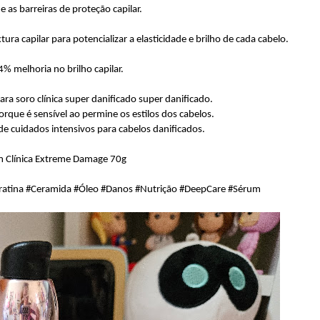
e as barreiras de proteção capilar.
ra capilar para potencializar a elasticidade e brilho de cada cabelo.
4% melhoria no brilho capilar.
a soro clínica super danificado super danificado.
rque é sensível ao permine os estilos dos cabelos.
de cuidados intensivos para cabelos danificados.
 Clínica Extreme Damage 70g
eratina #Ceramida #Óleo #Danos #Nutrição #DeepCare #Sérum