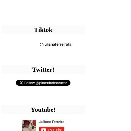
Tiktok
@julianaferreirafs
Twitter!
Youtube!