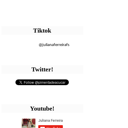
Tiktok
@julianaferreirafs
Twitter!
Youtube!