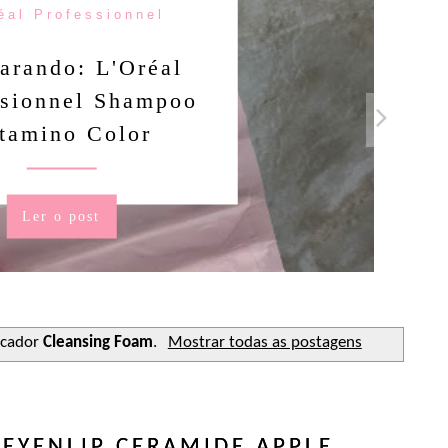
éal Professionnel
arando: L'Oréal
ssionnel Shampoo
tamino Color
Ler o post
rcador
Cleansing Foam
.
Mostrar todas as postagens
EYENLIP CERAMIDE APPLE