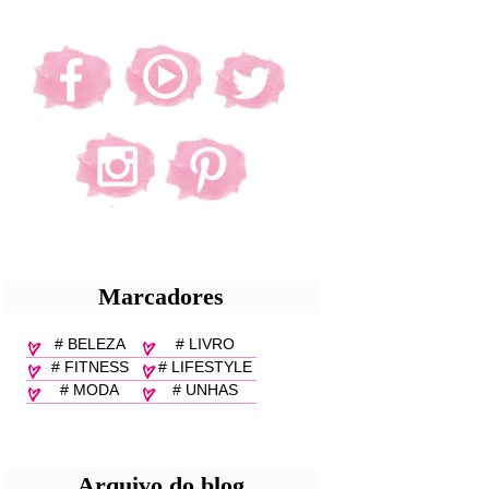
Marcadores
# BELEZA
# LIVRO
# FITNESS
# LIFESTYLE
# MODA
# UNHAS
Arquivo do blog