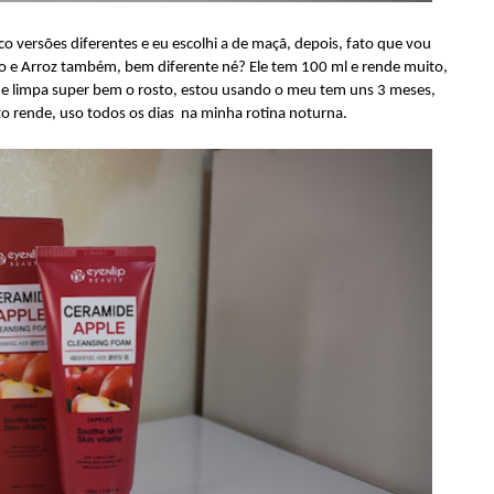
nco versões diferentes e eu escolhi a de maçã, depois, fato que vou
ão e Arroz também, bem diferente né? Ele tem 100 ml e rende muito,
 e limpa super bem o rosto, estou usando o meu tem uns 3 meses,
o rende, uso todos os dias na minha rotina noturna.