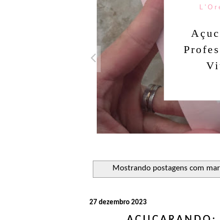
L'Or
Açuc
Profe
Vi
Mostrando postagens com ma
27 dezembro 2023
AÇUCARANDO: 