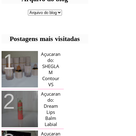
Postagens mais visitadas
Açucaran
do:
SHEGLA
M
Contour
VS
Bronzer!
Açucaran
HELLO AÇUCARADAS, E NESTE
do:
MÊS CHEGOU AQUI EM CASA UMA
Dream
CAIXA RECHEADA DE SHEGLAM,
Lips
TINHA BLUSH, ILUMINADORES E
TODOS OS BRONZER E
Balm
CONTORNOS ...
Labial
Magico
Açucaran