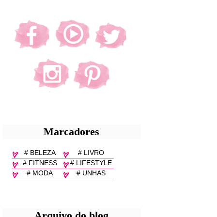
Marcadores
# BELEZA
# LIVRO
# FITNESS
# LIFESTYLE
# MODA
# UNHAS
Arquivo do blog