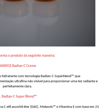
senta o produto da seguinte maneira:
LANEIGE Radian-C Creme
e hidratante com tecnologia Radian-C Superblend™ que
mentação ultrafina não visível para proporcionar uma tez radiante e
perfeitamente clara.
. Radian-C Super Blend™
 C etil ascorbil éter (EAE), Melasolv™ e Vitamina E com base em 25