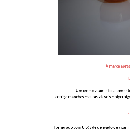
A marca apre
Um creme vitamínico altament
corrige manchas escuras visíveis e hiperpig
1
Formulado com 8,5% de derivado de vitamina