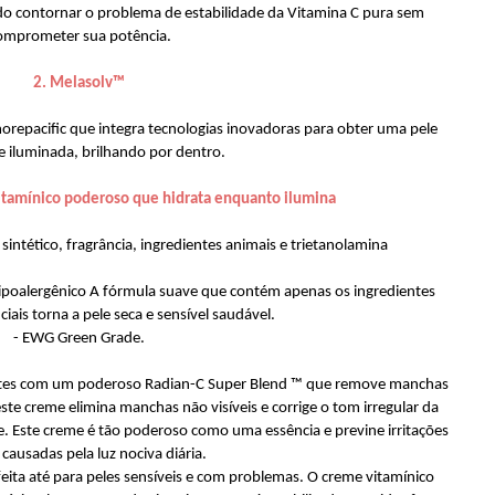
o contornar o problema de estabilidade da Vitamina C pura sem
omprometer sua potência.
2. Melasolv™
orepacific que integra tecnologias inovadoras para obter uma pele
e iluminada, brilhando por dentro.
itamínico poderoso que hidrata enquanto ilumina
 sintético, fragrância, ingredientes animais e trietanolamina
hipoalergênico A fórmula suave que contém apenas os ingredientes
iais torna a pele seca e sensível saudável.
- EWG Green Grade.
ntes com um poderoso Radian-C Super Blend ™ que remove manchas
 este creme elimina manchas não visíveis e corrige o tom irregular da
. Este creme é tão poderoso como uma essência e previne irritações
 causadas pela luz nociva diária.
feita até para peles sensíveis e com problemas. O creme vitamínico