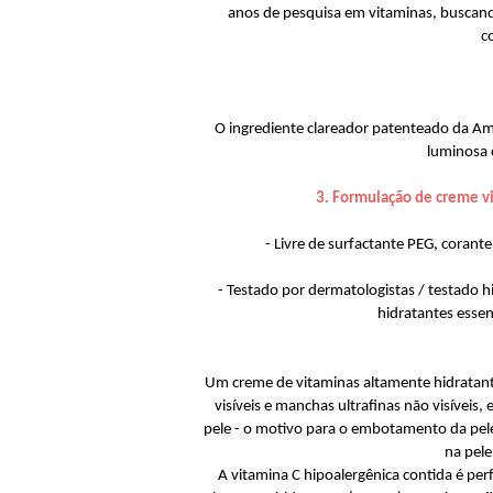
anos de pesquisa em vitaminas, buscand
c
O ingrediente clareador patenteado da Am
luminosa 
3. Formulação de creme v
- Livre de surfactante PEG, corante
- Testado por dermatologistas / testado 
hidratantes essenc
Um creme de vitaminas altamente hidrata
visíveis e manchas ultrafinas não visíveis,
pele - o motivo para o embotamento da pele
na pele
A vitamina C hipoalergênica contida é per