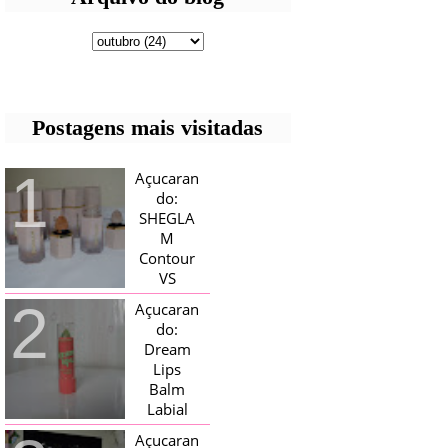
Postagens mais visitadas
Açucaran
do:
SHEGLA
M
Contour
VS
Bronzer!
Açucaran
HELLO AÇUCARADAS, E NESTE
do:
MÊS CHEGOU AQUI EM CASA UMA
Dream
CAIXA RECHEADA DE SHEGLAM,
Lips
TINHA BLUSH, ILUMINADORES E
TODOS OS BRONZER E
Balm
CONTORNOS ...
Labial
Magico
Açucaran