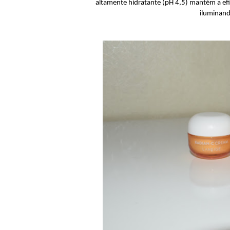
altamente hidratante (pH 4,5) mantém a efic
iluminan