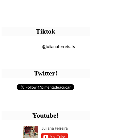
Tiktok
@julianaferreirafs
Twitter!
Youtube!