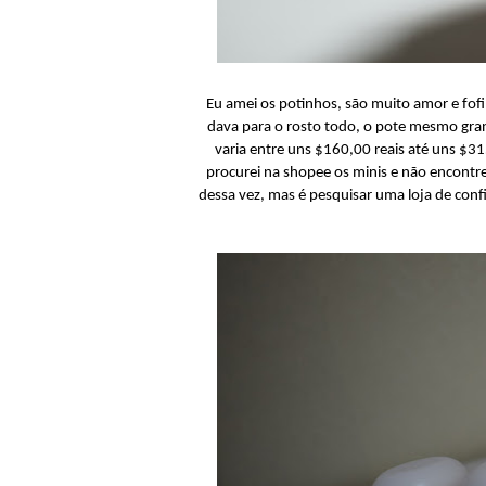
Eu amei os potinhos, são muito amor e fof
dava para o rosto todo, o pote mesmo grand
varia entre uns $160,00 reais até uns $3
procurei na shopee os minis e não encontrei
dessa vez, mas é pesquisar uma loja de conf