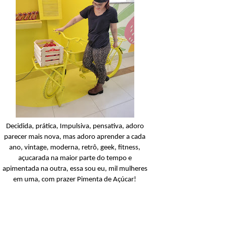
Condicionador
Açucarando: Shampoo 
Condicionador Novex Rit
Dorama!
Ler o post
Decidida, prática, Impulsiva, pensativa, adoro
parecer mais nova, mas adoro aprender a cada
ano, vintage, moderna, retrô, geek, fitness,
açucarada na maior parte do tempo e
apimentada na outra, essa sou eu, mil mulheres
em uma, com prazer Pimenta de Açúcar!