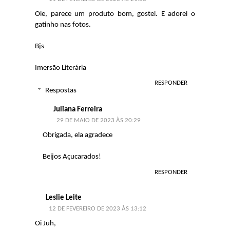
Oie, parece um produto bom, gostei. E adorei o
gatinho nas fotos.
Bjs
Imersão Literária
RESPONDER
Respostas
Juliana Ferreira
29 DE MAIO DE 2023 ÀS 20:29
Obrigada, ela agradece
Beijos Açucarados!
RESPONDER
Leslie Leite
12 DE FEVEREIRO DE 2023 ÀS 13:12
Oi Juh,