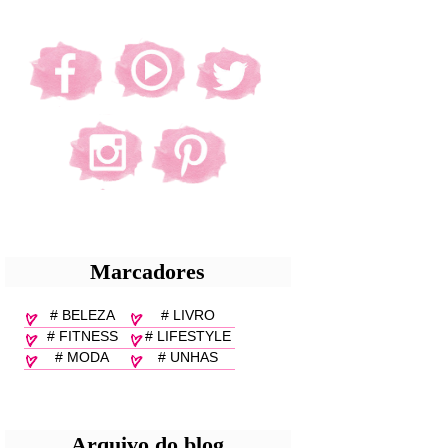
Marcadores
# BELEZA
# LIVRO
# FITNESS
# LIFESTYLE
# MODA
# UNHAS
Arquivo do blog