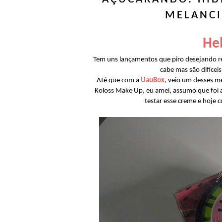
MELANCI
Hel
Tem uns lançamentos que piro desejando re
cabe mas são difícei
Até que com a
UauBox
, veio um desses m
Koloss Make Up, eu amei, assumo que foi a
testar esse creme e hoje 