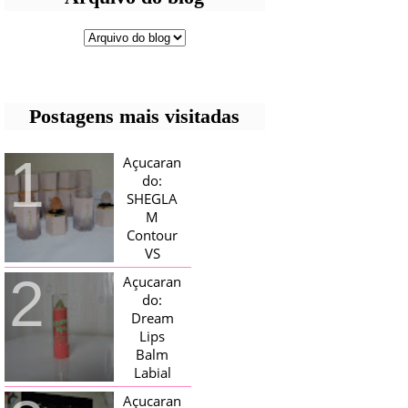
Postagens mais visitadas
Açucaran
do:
SHEGLA
M
Contour
VS
Bronzer!
Açucaran
HELLO AÇUCARADAS, E NESTE
do:
MÊS CHEGOU AQUI EM CASA UMA
Dream
CAIXA RECHEADA DE SHEGLAM,
Lips
TINHA BLUSH, ILUMINADORES E
TODOS OS BRONZER E
Balm
CONTORNOS ...
Labial
Magico
Açucaran