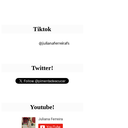
Tiktok
@julianaferreirafs
Twitter!
Youtube!