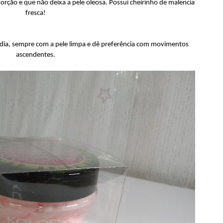
orção e que não deixa a pele oleosa. Possui cheirinho de malencia
fresca!
o dia, sempre com a pele limpa e dê preferência com movimentos
ascendentes.