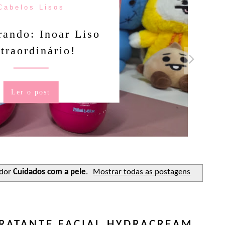
Cabelos Lisos
ando: Inoar Liso
traordinário!
Ler o post
ador
Cuidados com a pele
.
Mostrar todas as postagens
RATANTE FACIAL HYDRACREAM