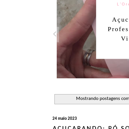
L'Or
Açuc
Profe
Vi
Mostrando postagens co
24 maio 2023
AÇUCARANDO: PÓ SO