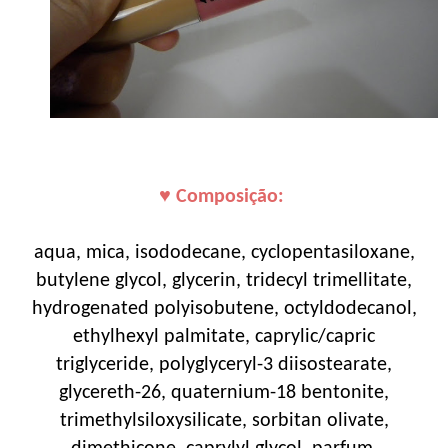
♥ Composição:
aqua, mica, isododecane, cyclopentasiloxane,
butylene glycol, glycerin, tridecyl trimellitate,
hydrogenated polyisobutene, octyldodecanol,
ethylhexyl palmitate, caprylic/capric
triglyceride, polyglyceryl-3 diisostearate,
glycereth-26, quaternium-18 bentonite,
trimethylsiloxysilicate, sorbitan olivate,