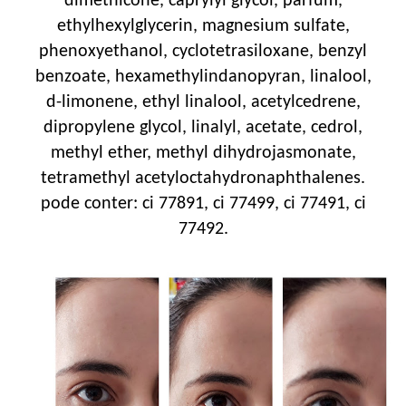
dimethicone, caprylyl glycol, parfum,
ethylhexylglycerin, magnesium sulfate,
phenoxyethanol, cyclotetrasiloxane, benzyl
benzoate, hexamethylindanopyran, linalool,
d-limonene, ethyl linalool, acetylcedrene,
dipropylene glycol, linalyl, acetate, cedrol,
methyl ether, methyl dihydrojasmonate,
tetramethyl acetyloctahydronaphthalenes.
pode conter: ci 77891, ci 77499, ci 77491, ci
77492.