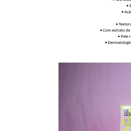
• 
• Açã
• Textur
• Com extrato de 
• Pele 
• Dermatologi