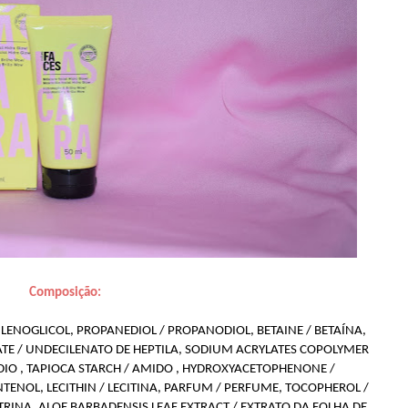
Composição:
ILENOGLICOL, PROPANEDIOL / PROPANODIOL, BETAINE / BETAÍNA,
NATE / UNDECILENATO DE HEPTILA, SODIUM ACRYLATES COPOLYMER
DIO , TAPIOCA STARCH / AMIDO , HYDROXYACETOPHENONE /
ENOL, LECITHIN / LECITINA, PARFUM / PERFUME, TOCOPHEROL /
INA, ALOE BARBADENSIS LEAF EXTRACT / EXTRATO DA FOLHA DE