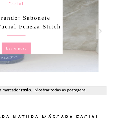
Facial
rando: Sabonete
Facial Fenzza Stitch
Ler o post
m marcador
rosto
.
Mostrar todas as postagens
DRA NATURA MÁSCARA FACIAL