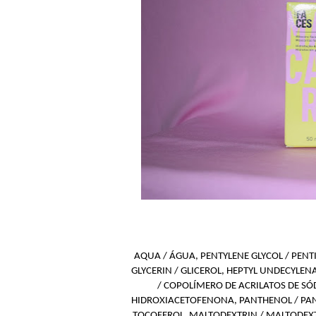
AQUA / ÁGUA, PENTYLENE GLYCOL / PENT
GLYCERIN / GLICEROL, HEPTYL UNDECYLE
/ COPOLÍMERO DE ACRILATOS DE SÓ
HIDROXIACETOFENONA, PANTHENOL / PANT
TOCOFEROL, MALTODEXTRIN / MALTODEXTR