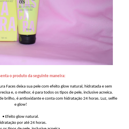
senta o produto da seguinte maneira:
ra Faces deixa sua pele com efeito glow natural, hidratada e sem
cisa e, o melhor, é para todos os tipos de pele, inclusive acneica.
de brilho, é antioxidante e conta com hidratação 24 horas. Luz, selfie
e glow!
• Efeito glow natural.
idratação por até 24 horas.
s os tipos de pele, inclusive acneica.