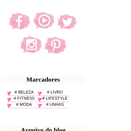
Marcadores
# BELEZA
# LIVRO
# FITNESS
# LIFESTYLE
# MODA
# UNHAS
Arquivo do blog