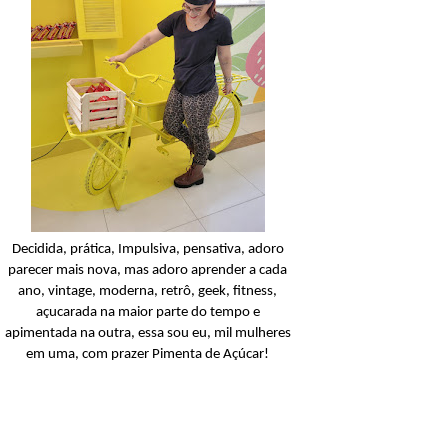
Condicionador
Açucarando: Shampoo 
Condicionador Novex Rit
Dorama!
Ler o post
Decidida, prática, Impulsiva, pensativa, adoro
parecer mais nova, mas adoro aprender a cada
ano, vintage, moderna, retrô, geek, fitness,
açucarada na maior parte do tempo e
apimentada na outra, essa sou eu, mil mulheres
em uma, com prazer Pimenta de Açúcar!