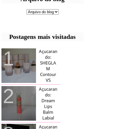
Postagens mais visitadas
Açucaran
do:
SHEGLA
M
Contour
VS
Bronzer!
Açucaran
HELLO AÇUCARADAS, E NESTE
do:
MÊS CHEGOU AQUI EM CASA UMA
Dream
CAIXA RECHEADA DE SHEGLAM,
Lips
TINHA BLUSH, ILUMINADORES E
TODOS OS BRONZER E
Balm
CONTORNOS ...
Labial
Magico
Açucaran