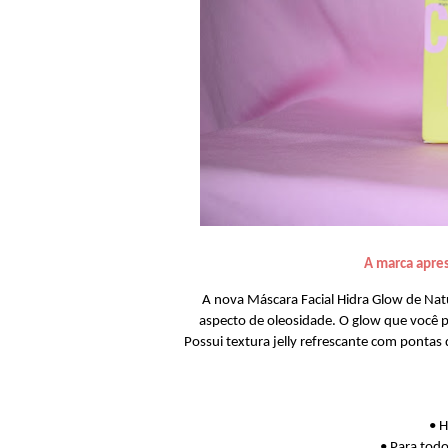
A marca apre
A nova Máscara Facial Hidra Glow de Natu
aspecto de oleosidade. O glow que você pre
Possui textura jelly refrescante com pontas 
• H
• Para todo