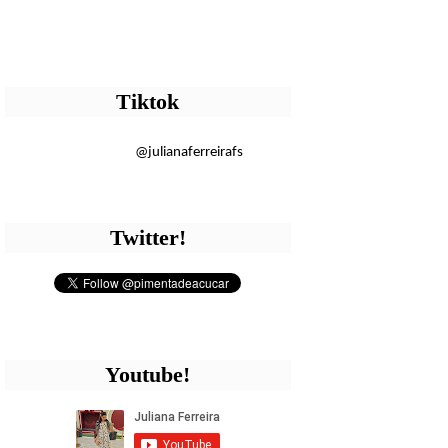
Tiktok
@julianaferreirafs
Twitter!
Youtube!