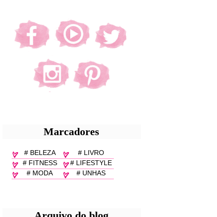
Marcadores
# BELEZA
# LIVRO
# FITNESS
# LIFESTYLE
# MODA
# UNHAS
Arquivo do blog