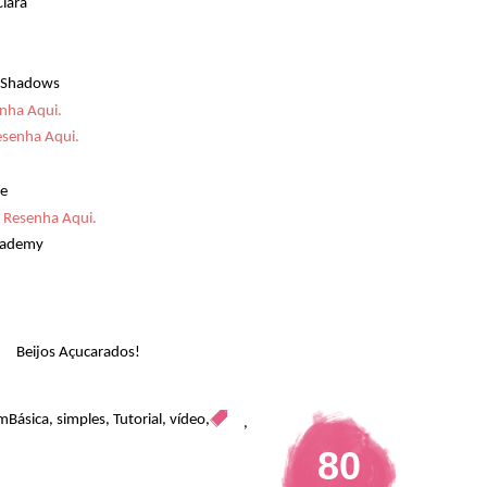
lara
ye Shadows
nha Aqui.
senha Aqui.
ue
-
Resenha Aqui.
cademy
Beijos Açucarados!
mBásica
,
simples
,
Tutorial
,
vídeo
,
,
80