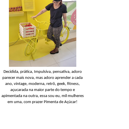
Condicionador
Açucarando: Shampoo 
Condicionador Novex Rit
Dorama!
Ler o post
Decidida, prática, Impulsiva, pensativa, adoro
parecer mais nova, mas adoro aprender a cada
ano, vintage, moderna, retrô, geek, fitness,
açucarada na maior parte do tempo e
apimentada na outra, essa sou eu, mil mulheres
em uma, com prazer Pimenta de Açúcar!