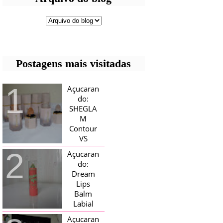
Postagens mais visitadas
Açucaran
do:
SHEGLA
M
Contour
VS
Bronzer!
Açucaran
HELLO AÇUCARADAS, E NESTE
do:
MÊS CHEGOU AQUI EM CASA UMA
Dream
CAIXA RECHEADA DE SHEGLAM,
Lips
TINHA BLUSH, ILUMINADORES E
TODOS OS BRONZER E
Balm
CONTORNOS ...
Labial
Magico
Açucaran