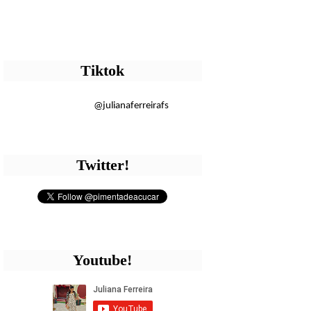
Tiktok
@julianaferreirafs
Twitter!
Youtube!