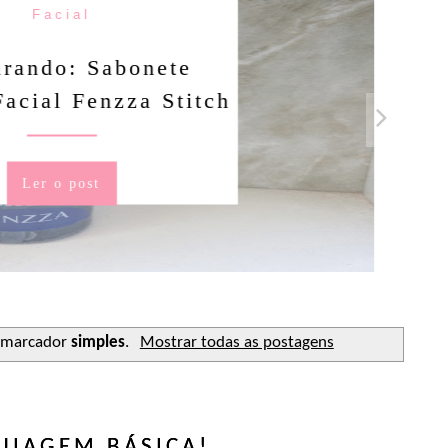
Facial
rando: Sabonete
Facial Fenzza Stitch
Ler o post
 marcador
simples
.
Mostrar todas as postagens
IAGEM BÁSICA!