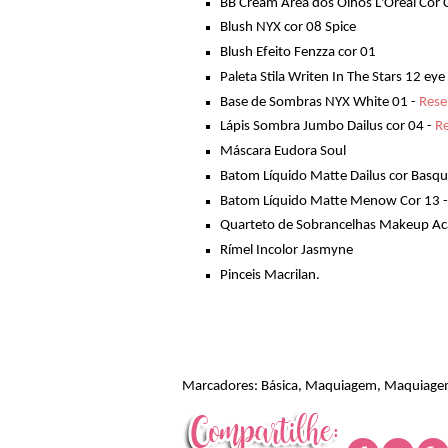
BB Cream Área dos Olhos L'Oréal Cor C
Blush NYX cor 08 Spice
Blush Efeito Fenzza cor 01
Paleta Stila Writen In The Stars 12 e
Base de Sombras NYX White 01 -
Rese
Lápis Sombra Jumbo Dailus cor 04 -
Re
Máscara Eudora Soul
Batom Líquido Matte Dailus cor Basq
Batom Líquido Matte Menow Cor 13 
Quarteto de Sobrancelhas Makeup A
Rímel Incolor Jasmyne
Pinceis Macrilan.
Marcadores:
Básica
,
Maquiagem
,
Maquiage