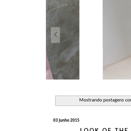
Açuca
Líquido 
Mostrando postagens c
03 junho 2015
LOOK OF THE