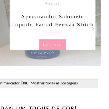
Facial
rando: Sabonete
Facial Fenzza Stitch
Ler o post
om marcador
Cea
.
Mostrar todas as postagens
 DAY: UM TOQUE DE COR!