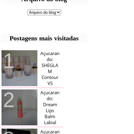
Postagens mais visitadas
Açucaran
do:
SHEGLA
M
Contour
VS
Bronzer!
Açucaran
HELLO AÇUCARADAS, E NESTE
do:
MÊS CHEGOU AQUI EM CASA UMA
Dream
CAIXA RECHEADA DE SHEGLAM,
Lips
TINHA BLUSH, ILUMINADORES E
TODOS OS BRONZER E
Balm
CONTORNOS ...
Labial
Magico
Açucaran