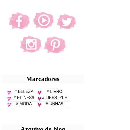
Marcadores
# BELEZA
# LIVRO
# FITNESS
# LIFESTYLE
# MODA
# UNHAS
Arquivo do blog