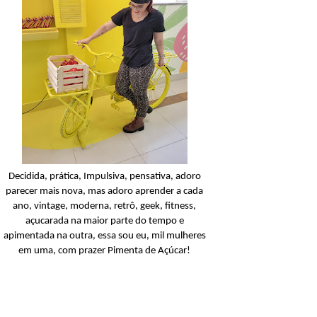
Condicionador
Açucarando: Shampoo 
Condicionador Novex Rit
Dorama!
Ler o post
Decidida, prática, Impulsiva, pensativa, adoro
parecer mais nova, mas adoro aprender a cada
ano, vintage, moderna, retrô, geek, fitness,
açucarada na maior parte do tempo e
apimentada na outra, essa sou eu, mil mulheres
em uma, com prazer Pimenta de Açúcar!