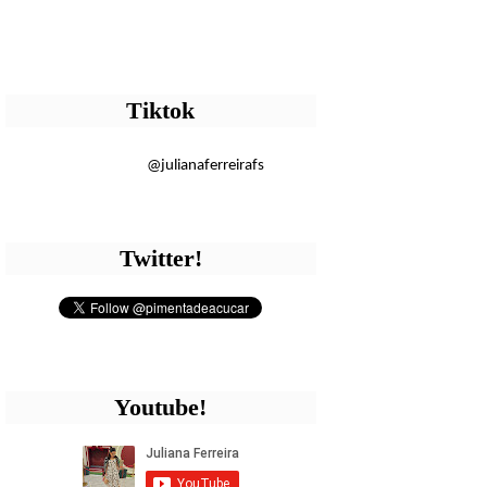
Tiktok
@julianaferreirafs
Twitter!
Youtube!