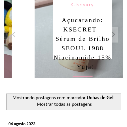
K-beauty
Açucarando:
KSECRET -
Sérum de Brilho
SEOUL 1988
Niacinamide 15%
+ Yuja!
Ler o post
Mostrando postagens com marcador
Unhas de Gel
.
Mostrar todas as postagens
04 agosto 2023