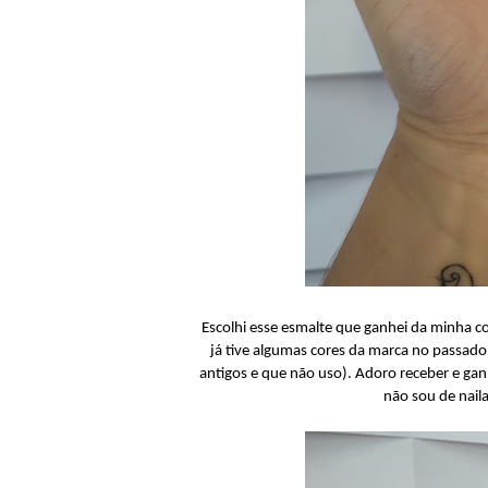
Escolhi esse esmalte que ganhei da minha c
já tive algumas cores da marca no passad
antigos e que não uso). Adoro receber e gan
não sou de naila