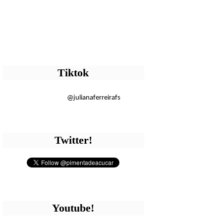
Tiktok
@julianaferreirafs
Twitter!
Youtube!