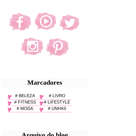
Marcadores
# BELEZA
# LIVRO
# FITNESS
# LIFESTYLE
# MODA
# UNHAS
Arquivo do blog