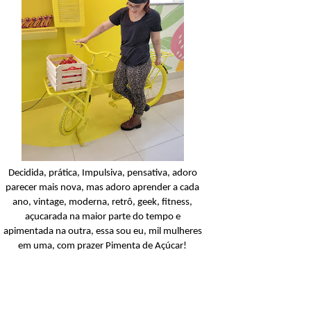
Condicionador
Açucarando: Shampoo 
Condicionador Novex Rit
Dorama!
Ler o post
Decidida, prática, Impulsiva, pensativa, adoro
parecer mais nova, mas adoro aprender a cada
ano, vintage, moderna, retrô, geek, fitness,
açucarada na maior parte do tempo e
apimentada na outra, essa sou eu, mil mulheres
em uma, com prazer Pimenta de Açúcar!