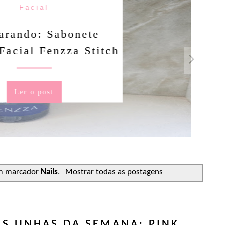
Facial
rando: Sabonete
Facial Fenzza Stitch
Ler o post
m marcador
Nails
.
Mostrar todas as postagens
AS UNHAS DA SEMANA: PINK