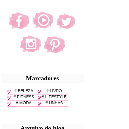
Marcadores
# BELEZA
# LIVRO
# FITNESS
# LIFESTYLE
# MODA
# UNHAS
Arquivo do blog