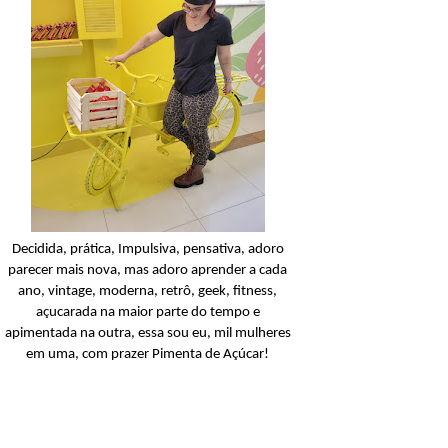
Balanceada
Açucarando: Palmoliv
Naturals Neutro Limpie
Balanceada Shampoo
Ler o post
Decidida, prática, Impulsiva, pensativa, adoro
parecer mais nova, mas adoro aprender a cada
ano, vintage, moderna, retrô, geek, fitness,
açucarada na maior parte do tempo e
apimentada na outra, essa sou eu, mil mulheres
em uma, com prazer Pimenta de Açúcar!