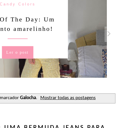
Candy Colors
Of The Day: Um
nto amarelinho!
Ler o post
 marcador
Galocha
.
Mostrar todas as postagens
Y: UMA BERMUDA JEANS PARA