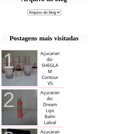
Postagens mais visitadas
Açucaran
do:
SHEGLA
M
Contour
VS
Bronzer!
Açucaran
HELLO AÇUCARADAS, E NESTE
do:
MÊS CHEGOU AQUI EM CASA UMA
Dream
CAIXA RECHEADA DE SHEGLAM,
Lips
TINHA BLUSH, ILUMINADORES E
TODOS OS BRONZER E
Balm
CONTORNOS ...
Labial
Magico
Açucaran