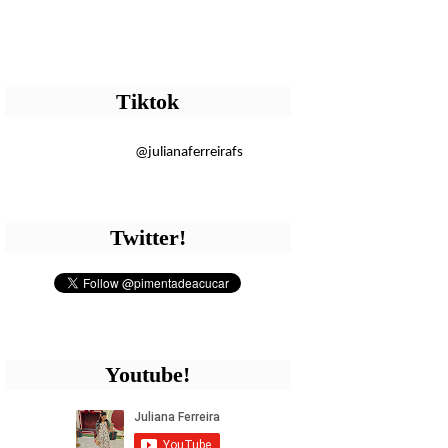
Tiktok
@julianaferreirafs
Twitter!
Youtube!