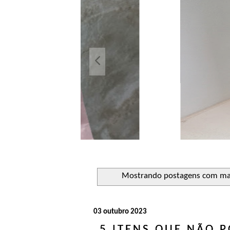
Açuca
Líquido 
Mostrando postagens com m
03 outubro 2023
5 ITENS QUE NÃO 