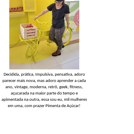
Condicionador
Açucarando: Shampoo 
Condicionador Novex Rit
Dorama!
Ler o post
Decidida, prática, Impulsiva, pensativa, adoro
parecer mais nova, mas adoro aprender a cada
ano, vintage, moderna, retrô, geek, fitness,
açucarada na maior parte do tempo e
apimentada na outra, essa sou eu, mil mulheres
em uma, com prazer Pimenta de Açúcar!