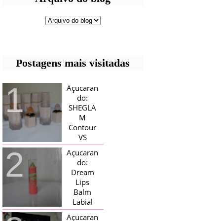
Postagens mais visitadas
Açucaran
do:
SHEGLA
M
Contour
VS
Bronzer!
Açucaran
HELLO AÇUCARADAS, E NESTE
do:
MÊS CHEGOU AQUI EM CASA UMA
Dream
CAIXA RECHEADA DE SHEGLAM,
Lips
TINHA BLUSH, ILUMINADORES E
TODOS OS BRONZER E
Balm
CONTORNOS ...
Labial
Magico
Açucaran