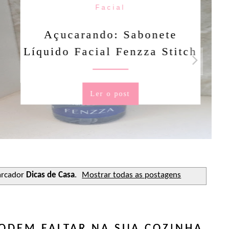
Facial
rando: Sabonete
Facial Fenzza Stitch
Ler o post
arcador
Dicas de Casa
.
Mostrar todas as postagens
PODEM FALTAR NA SUA COZINHA