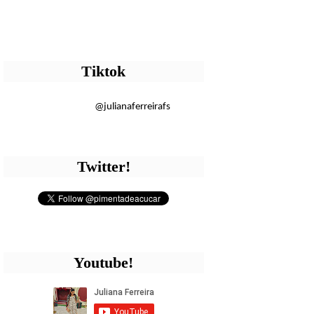
Tiktok
@julianaferreirafs
Twitter!
Youtube!