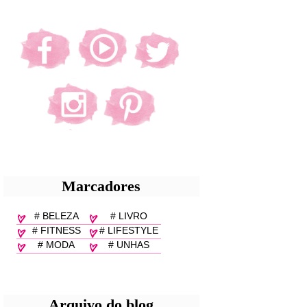
Marcadores
# BELEZA
# LIVRO
# FITNESS
# LIFESTYLE
# MODA
# UNHAS
Arquivo do blog