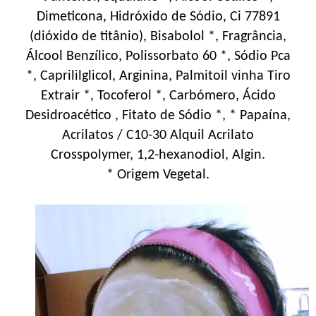
Dimeticona, Hidróxido de Sódio, Ci 77891
(dióxido de titânio), Bisabolol *, Fragrância,
Álcool Benzílico, Polissorbato 60 *, Sódio Pca
*, Caprililglicol, Arginina, Palmitoil vinha Tiro
Extrair *, Tocoferol *, Carbómero, Ácido
Desidroacético , Fitato de Sódio *, * Papaína,
Acrilatos / C10-30 Alquil Acrilato
Crosspolymer, 1,2-hexanodiol, Algin.
* Origem Vegetal.