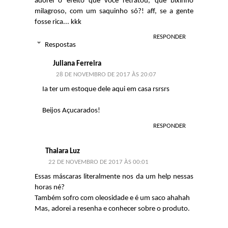
adorei o efeito que você retratou, que bixinho
milagroso, com um saquinho só?! aff, se a gente
fosse rica... kkk
RESPONDER
Respostas
Juliana Ferreira
28 DE NOVEMBRO DE 2017 ÀS 20:07
Ia ter um estoque dele aqui em casa rsrsrs
Beijos Açucarados!
RESPONDER
Thaiara Luz
22 DE NOVEMBRO DE 2017 ÀS 00:01
Essas máscaras literalmente nos da um help nessas
horas né?
Também sofro com oleosidade e é um saco ahahah
Mas, adorei a resenha e conhecer sobre o produto.