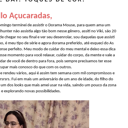
lo Açucaradas,
mingo terminei de assistir o Dorama Mouse, para quem ama um
dhunter não assistia algo tão bom nesse gênero, assiti no Viki, são 20
 de chegar no seu final e ver seu desenrolar, sou daquelas que assisti
amo, é meu tipo de série e agora dorama preferido, até esqueci do As
pense perfeito. Meu modo de cuidar do meu mental e deixo essa dica
 esse momento para você relaxar, cuidar do corpo, da mente e vale a
dar de você de dentro para fora, pois sempre precisamos ter esse
cupar mais conosco do que com os outros.
e rendeu vários, aqui é assim tem semana com mil compromissos e
srsrs. Fui em mais um aniversário de um ano de idade, do filho do
um dos looks que mais amei usar na vida, saindo um pouco da zona
 e explorando novas possibilidades.