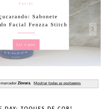
Facial
rando: Sabonete
Facial Fenzza Stitch
Ler o post
 marcador
Ziovara
.
Mostrar todas as postagens
E DAY: TOQUES DE COR!