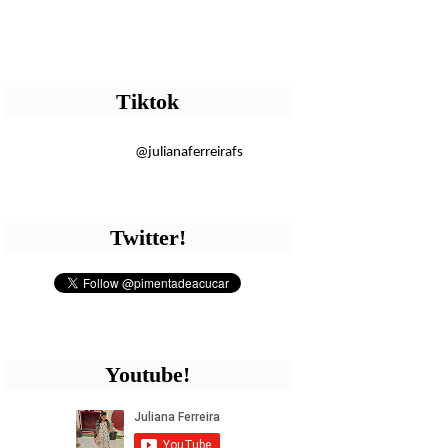
Tiktok
@julianaferreirafs
Twitter!
Youtube!