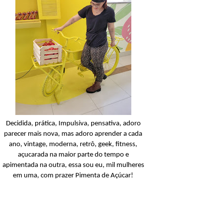
Condicionador
Açucarando: Shampoo 
Condicionador Novex Rit
Dorama!
Ler o post
Decidida, prática, Impulsiva, pensativa, adoro
parecer mais nova, mas adoro aprender a cada
ano, vintage, moderna, retrô, geek, fitness,
açucarada na maior parte do tempo e
apimentada na outra, essa sou eu, mil mulheres
em uma, com prazer Pimenta de Açúcar!