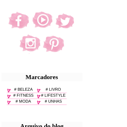
Marcadores
# BELEZA
# LIVRO
# FITNESS
# LIFESTYLE
# MODA
# UNHAS
Arquivo do blog