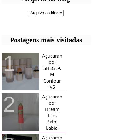
Postagens mais visitadas
Açucaran
do:
SHEGLA
M
Contour
VS
Bronzer!
Açucaran
HELLO AÇUCARADAS, E NESTE
do:
MÊS CHEGOU AQUI EM CASA UMA
Dream
CAIXA RECHEADA DE SHEGLAM,
Lips
TINHA BLUSH, ILUMINADORES E
TODOS OS BRONZER E
Balm
CONTORNOS ...
Labial
Magico
Açucaran