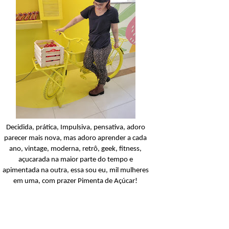
Condicionador
Açucarando: Shampoo 
Condicionador Novex Rit
Dorama!
Ler o post
Decidida, prática, Impulsiva, pensativa, adoro
parecer mais nova, mas adoro aprender a cada
ano, vintage, moderna, retrô, geek, fitness,
açucarada na maior parte do tempo e
apimentada na outra, essa sou eu, mil mulheres
em uma, com prazer Pimenta de Açúcar!