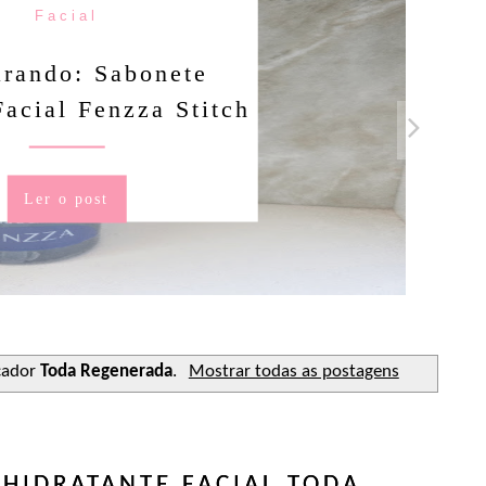
Facial
rando: Sabonete
Facial Fenzza Stitch
Ler o post
cador
Toda Regenerada
.
Mostrar todas as postagens
HIDRATANTE FACIAL TODA