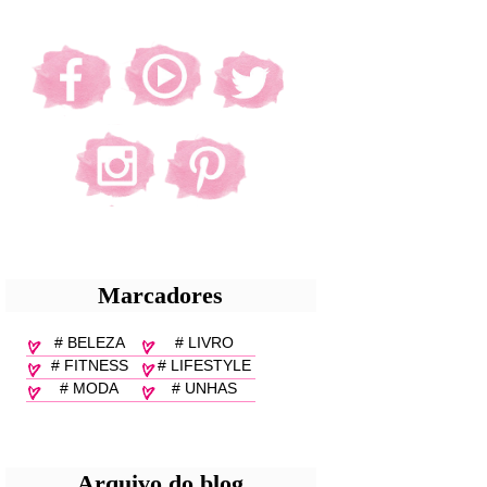
Marcadores
# BELEZA
# LIVRO
# FITNESS
# LIFESTYLE
# MODA
# UNHAS
Arquivo do blog