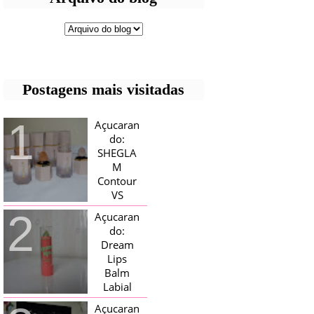
Postagens mais visitadas
Açucaran
do:
SHEGLA
M
Contour
VS
Bronzer!
Açucaran
HELLO AÇUCARADAS, E NESTE
do:
MÊS CHEGOU AQUI EM CASA UMA
Dream
CAIXA RECHEADA DE SHEGLAM,
Lips
TINHA BLUSH, ILUMINADORES E
TODOS OS BRONZER E
Balm
CONTORNOS ...
Labial
Magico
Açucaran