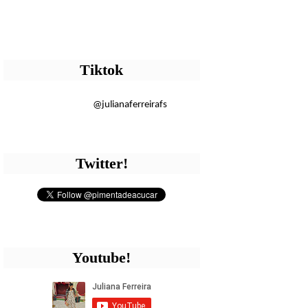
Tiktok
@julianaferreirafs
Twitter!
Youtube!