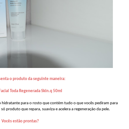
senta o produto da seguinte maneira:
Facial Toda Regenerada Skin.q 50ml
 hidratante para o rosto que contém tudo o que vocês pediram para
só produto que repara, suaviza e acelera a regeneração da pele.
Vocês estão prontas?