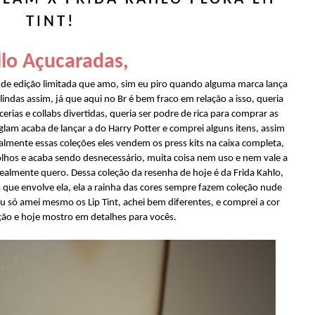
TINT!
lo Açucaradas,
de edição limitada que amo, sim eu piro quando alguma marca lança
lindas assim, já que aqui no Br é bem fraco em relação a isso, queria
ias e collabs divertidas, queria ser podre de rica para comprar as
lam acaba de lançar a do Harry Potter e comprei alguns itens, assim
lmente essas coleções eles vendem os press kits na caixa completa,
os e acaba sendo desnecessário, muita coisa nem uso e nem vale a
lmente quero. Dessa coleção da resenha de hoje é da Frida Kahlo,
 que envolve ela, ela a rainha das cores sempre fazem coleção nude
o eu só amei mesmo os Lip Tint, achei bem diferentes, e comprei a cor
ão e hoje mostro em detalhes para vocês.