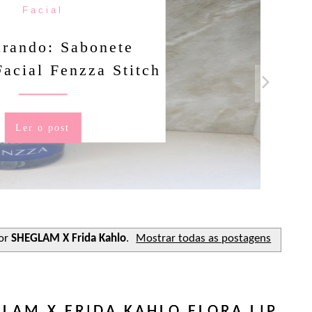
Facial
rando: Sabonete
Facial Fenzza Stitch
Ler o post
or
SHEGLAM X Frida Kahlo
.
Mostrar todas as postagens
LAM X FRIDA KAHLO FLORA LIP