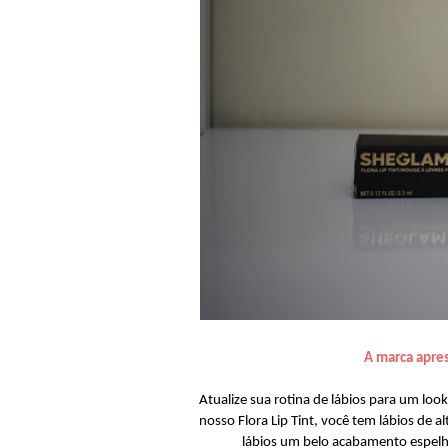
A marca apre
Atualize sua rotina de lábios para um loo
nosso Flora Lip Tint, você tem lábios de a
lábios um belo acabamento espelh