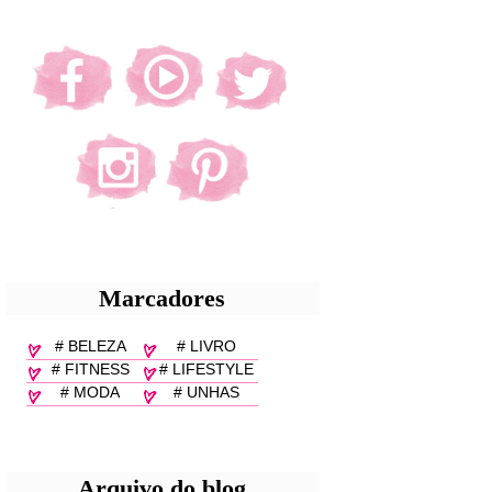
Marcadores
# BELEZA
# LIVRO
# FITNESS
# LIFESTYLE
# MODA
# UNHAS
Arquivo do blog