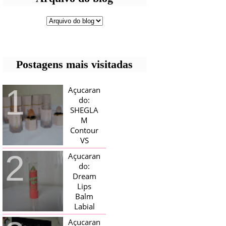
Postagens mais visitadas
Açucaran
do:
SHEGLA
M
Contour
VS
Bronzer!
Açucaran
HELLO AÇUCARADAS, E NESTE
do:
MÊS CHEGOU AQUI EM CASA UMA
Dream
CAIXA RECHEADA DE SHEGLAM,
Lips
TINHA BLUSH, ILUMINADORES E
TODOS OS BRONZER E
Balm
CONTORNOS ...
Labial
Magico
Açucaran