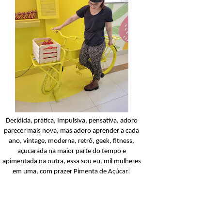
Condicionador
Açucarando: Shampoo 
Condicionador Novex Rit
Dorama!
Ler o post
Decidida, prática, Impulsiva, pensativa, adoro
parecer mais nova, mas adoro aprender a cada
ano, vintage, moderna, retrô, geek, fitness,
açucarada na maior parte do tempo e
apimentada na outra, essa sou eu, mil mulheres
em uma, com prazer Pimenta de Açúcar!