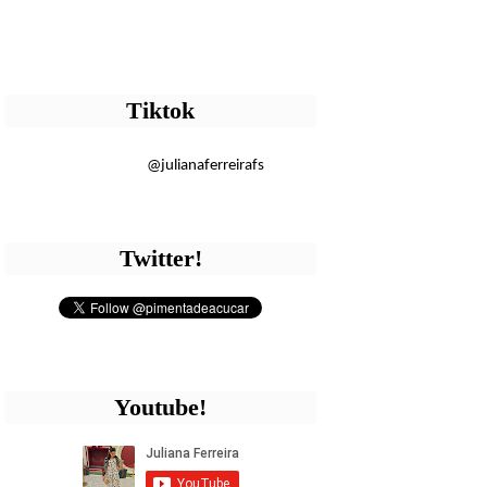
Tiktok
@julianaferreirafs
Twitter!
Youtube!