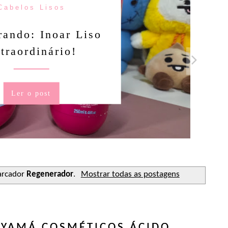
Cabelos Lisos
ando: Inoar Liso
traordinário!
Ler o post
arcador
Regenerador
.
Mostrar todas as postagens
YAMÁ COSMÉTICOS ÁCIDO