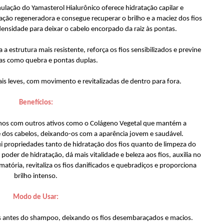
ulação do Yamasterol Hialurônico oferece hidratação capilar e
ação regeneradora e consegue recuperar o brilho e a maciez dos fios
densidade para deixar o cabelo encorpado da raiz às pontas.
a estrutura mais resistente, reforça os fios sensibilizados e previne
s como quebra e pontas duplas.
is leves, com movimento e revitalizadas de dentro para fora.
Benefícios:
amos com outros ativos como o Colágeno Vegetal que mantém a
dade dos cabelos, deixando-os com a aparência jovem e saudável.
i propriedades tanto de hidratação dos fios quanto de limpeza do
der de hidratação, dá mais vitalidade e beleza aos fios, auxilia no
amatória, revitaliza os fios danificados e quebradiços e proporciona
brilho intenso.
Modo de Usar:
os antes do shampoo, deixando os fios desembaraçados e macios.