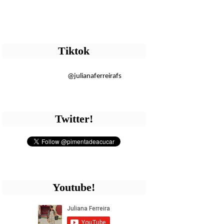
Tiktok
@julianaferreirafs
Twitter!
Youtube!