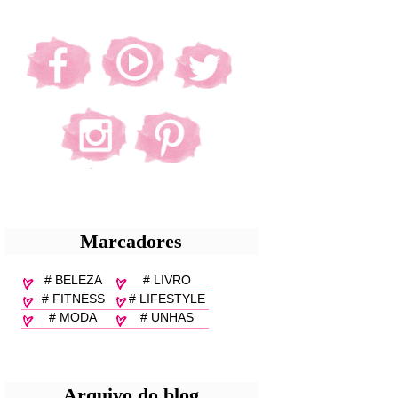
Marcadores
# BELEZA
# LIVRO
# FITNESS
# LIFESTYLE
# MODA
# UNHAS
Arquivo do blog