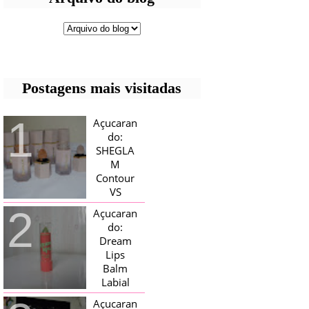
Postagens mais visitadas
Açucaran
do:
SHEGLA
M
Contour
VS
Bronzer!
Açucaran
HELLO AÇUCARADAS, E NESTE
do:
MÊS CHEGOU AQUI EM CASA UMA
Dream
CAIXA RECHEADA DE SHEGLAM,
Lips
TINHA BLUSH, ILUMINADORES E
TODOS OS BRONZER E
Balm
CONTORNOS ...
Labial
Magico
Açucaran