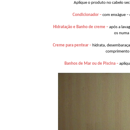
Aplique o produto no cabelo sec
Condicionador –
com enxágue – 
Hidratação e Banho de creme –
após a lava
os numa 
Creme para pentear –
hidrata, desembaraça 
comprimento à
Banhos de Mar ou de Piscina –
apliqu