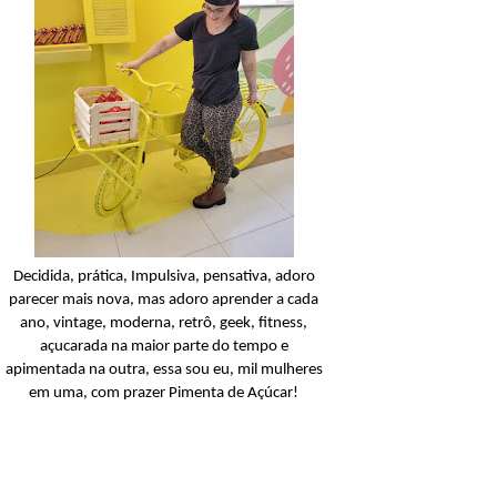
Condicionador
Açucarando: Shampoo 
Condicionador Novex Rit
Dorama!
Ler o post
Decidida, prática, Impulsiva, pensativa, adoro
parecer mais nova, mas adoro aprender a cada
ano, vintage, moderna, retrô, geek, fitness,
açucarada na maior parte do tempo e
apimentada na outra, essa sou eu, mil mulheres
em uma, com prazer Pimenta de Açúcar!