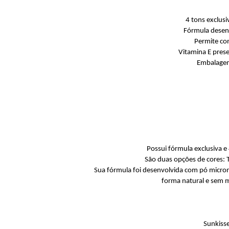
4 tons exclus
Fórmula desen
Permite co
Vitamina E pres
Embalagem
Possui fórmula exclusiva 
São duas opções de cores: T
Sua fórmula foi desenvolvida com pó micron
forma natural e sem 
Sunkiss