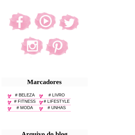
Marcadores
# BELEZA
# LIVRO
# FITNESS
# LIFESTYLE
# MODA
# UNHAS
Arquivo do blog