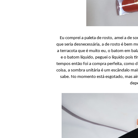
Eu comprei a paleta de rosto, amei a de s
que seria desnecessária, a de rosto é bem mu
a terracota que é muito eu, o batom em bala 
e o batom líquido, peguei o líquido pois
tempos então foi a compra perfeita, como d
coisa, a sombra unitária é um escândalo ma
sabe. No momento está esgotado, mas aind
dep