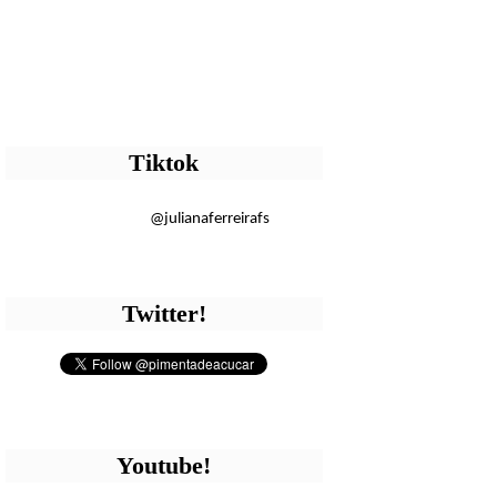
Tiktok
@julianaferreirafs
Twitter!
Youtube!