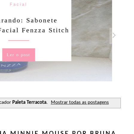
Facial
rando: Sabonete
Facial Fenzza Stitch
Ler o post
rcador
Paleta Terracota
.
Mostrar todas as postagens
HA MINNIE MOUSE POR BRUNA