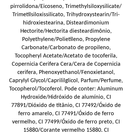
pirrolidona/Eicoseno, Trimethylsiloxysilicate/
Trimetilsiloxissilicato, Trihydroxystearin/Tri-
hidroxiestearina, Disteardimonium
Hectorite/Hectorita diesteardimônio,
Polyethylene/Polietileno, Propylene
Carbonate/Carbonato de propileno,
Tocopheryl Acetate/Acetato de tocoferila,
Copernicia Cerifera Cera/Cera de Copernicia
cerifera, Phenoxyethanol/Fenoxietanol,
Caprylyl Glycol/Caprililglicol, Parfum/Perfume,
Tocopherol/Tocoferol. Pode conter: Aluminum
Hydroxide/Hidróxido de alumínio, CI
77891/Dióxido de titânio, CI 77492/Óxido de
ferro amarelo, CI 77491/Óxido de ferro
vermelho, CI 77499/Óxido de ferro preto, CI
15880/Corante vermelho 15880, CI