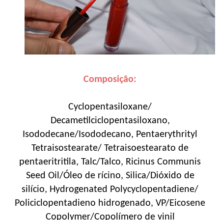
Composição:
Cyclopentasiloxane/
Decametilciclopentasiloxano,
Isododecane/Isododecano, Pentaerythrityl
Tetraisostearate/ Tetraisoestearato de
pentaeritritila, Talc/Talco, Ricinus Communis
Seed Oil/Óleo de rícino, Silica/Dióxido de
silício, Hydrogenated Polycyclopentadiene/
Policiclopentadieno hidrogenado, VP/Eicosene
Copolymer/Copolímero de vinil