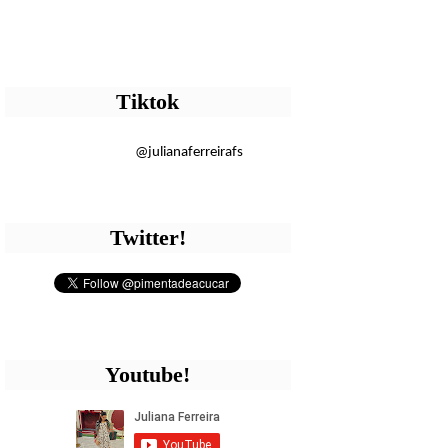
Tiktok
@julianaferreirafs
Twitter!
Youtube!