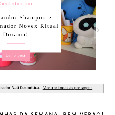
Candy Colors
Of The Day: Um
nto amarelinho!
Ler o post
rcador
Nati Cosmética
.
Mostrar todas as postagens
UNHAS DA SEMANA: BEM VERÃO!