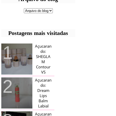
Postagens mais visitadas
Açucaran
do:
SHEGLA
M
Contour
VS
Bronzer!
Açucaran
HELLO AÇUCARADAS, E NESTE
do:
MÊS CHEGOU AQUI EM CASA UMA
Dream
CAIXA RECHEADA DE SHEGLAM,
Lips
TINHA BLUSH, ILUMINADORES E
TODOS OS BRONZER E
Balm
CONTORNOS ...
Labial
Magico
Açucaran