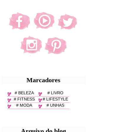
Marcadores
# BELEZA
# LIVRO
# FITNESS
# LIFESTYLE
# MODA
# UNHAS
Arquivo do blog