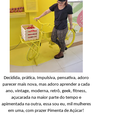
Balanceada
Açucarando: Palmoliv
Naturals Neutro Limpie
Balanceada Shampoo
Ler o post
Decidida, prática, Impulsiva, pensativa, adoro
parecer mais nova, mas adoro aprender a cada
ano, vintage, moderna, retrô, geek, fitness,
açucarada na maior parte do tempo e
apimentada na outra, essa sou eu, mil mulheres
em uma, com prazer Pimenta de Açúcar!