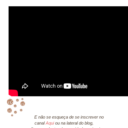
E não se esqueça de se inscrever no
canal
Aqui
ou na lateral do blog,