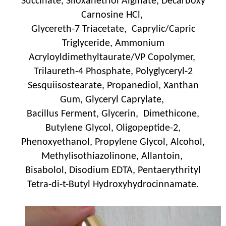
Succinate, Siloxanetriol Alginate, Decarboxy
Carnosine HCl,
Glycereth-7 Triacetate, Caprylic/Capric
Triglyceride, Ammonium
Acryloyldimethyltaurate/VP Copolymer,
Trilaureth-4 Phosphate, Polyglyceryl-2
Sesquiisostearate, Propanediol, Xanthan
Gum, Glyceryl Caprylate,
Bacillus Ferment, Glycerin, Dimethicone,
Butylene Glycol, Oligopeptide-2,
Phenoxyethanol, Propylene Glycol, Alcohol,
Methylisothiazolinone, Allantoin,
Bisabolol, Disodium EDTA, Pentaerythrityl
Tetra-di-t-Butyl Hydroxyhydrocinnamate.