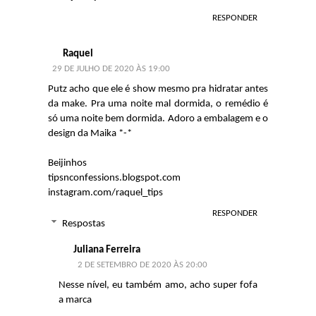
RESPONDER
Raquel
29 DE JULHO DE 2020 ÀS 19:00
Putz acho que ele é show mesmo pra hidratar antes
da make. Pra uma noite mal dormida, o remédio é
só uma noite bem dormida. Adoro a embalagem e o
design da Maika *-*
Beijinhos
tipsnconfessions.blogspot.com
instagram.com/raquel_tips
RESPONDER
Respostas
Juliana Ferreira
2 DE SETEMBRO DE 2020 ÀS 20:00
Nesse nível, eu também amo, acho super fofa
a marca