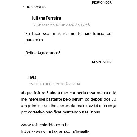
RESPONDER
Respostas
Juliana Ferreira
2 DE SETEMBRO DE 2020 ÀS 19:58
Eu faço isso, mas realmente não funcionou
para mim
Beijos Açucarados!
RESPONDER
.lívia.
29 DE JULHO DE 2020 ÀS 07:04
ai que fofura!! ainda nao conhecia essa marca e já
me interessei bastante pelo serum pq depois dos 30
um primer pra olhos antes da make faz td diferença
pro corretivo nao ficar marcando nas linhas
www.tofucolorido.com.br
https://www.instagram.com/liviaalli/