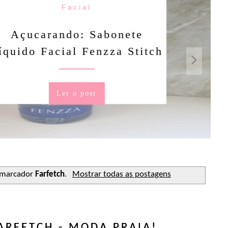
Facial
rando: Sabonete
Facial Fenzza Stitch
Ler o post
 marcador
Farfetch
.
Mostrar todas as postagens
ARFETCH - MODA PRAIA!