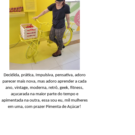
Condicionador
Açucarando: Shampoo 
Condicionador Novex Rit
Dorama!
Ler o post
Decidida, prática, Impulsiva, pensativa, adoro
parecer mais nova, mas adoro aprender a cada
ano, vintage, moderna, retrô, geek, fitness,
açucarada na maior parte do tempo e
apimentada na outra, essa sou eu, mil mulheres
em uma, com prazer Pimenta de Açúcar!