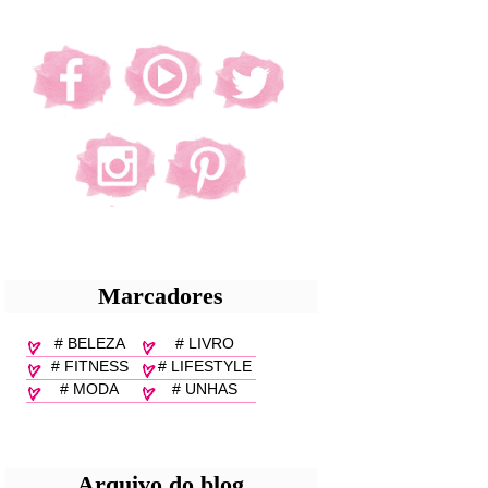
Marcadores
# BELEZA
# LIVRO
# FITNESS
# LIFESTYLE
# MODA
# UNHAS
Arquivo do blog