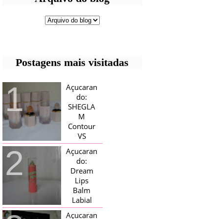
Postagens mais visitadas
Açucaran
do:
SHEGLA
M
Contour
VS
Bronzer!
Açucaran
HELLO AÇUCARADAS, E NESTE
do:
MÊS CHEGOU AQUI EM CASA UMA
Dream
CAIXA RECHEADA DE SHEGLAM,
Lips
TINHA BLUSH, ILUMINADORES E
TODOS OS BRONZER E
Balm
CONTORNOS ...
Labial
Magico
Açucaran