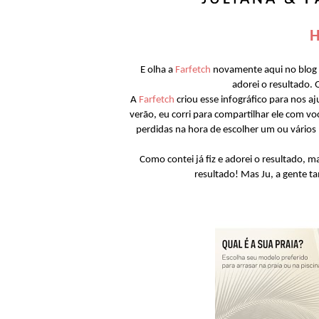
H
E olha a
Farfetch
novamente aqui no blog e
adorei o resultado.
A
Farfetch
criou esse infográfico para nos a
verão, eu corri para compartilhar ele com v
perdidas na hora de escolher um ou vários p
Como contei já fiz e adorei o resultado, 
resultado! Mas Ju, a gente t