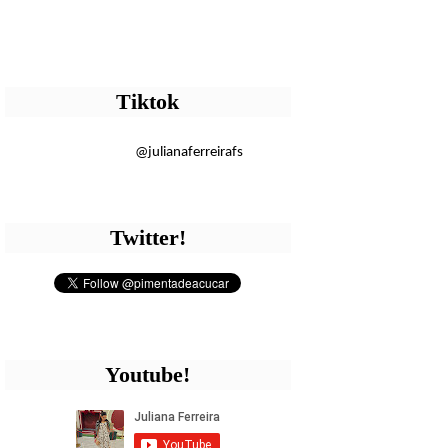
Tiktok
@julianaferreirafs
Twitter!
Youtube!