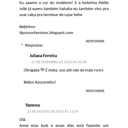
Eu aaamo a cor do moletom! E a bolsinha Petite
Jolie já quero também hahaha eu também vivo pra
usar calça pra terminar de sujar hehe
Beijinhos
tipsnconfessions.blogspot.com
RESPONDER
Respostas
Juliana Ferreira
27 DE DEZEMBRO DE 2022 ÀS 20:36
Obrigada 💚 É meta, uso até não da mais rsrsrs
Beijos Açucarados!
RESPONDER
Vanessa
23 DE AGOSTO DE 2022 ÀS 11:39
Olá.
Amei esse look e esses dias está fazendo um