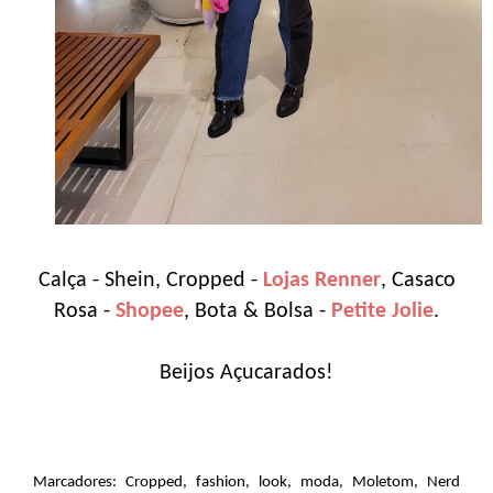
Calça - Shein, Cropped -
Lojas Renner
, Casaco
Rosa -
Shopee
, Bota & Bolsa -
Petite Jolie
.
Beijos Açucarados!
Marcadores:
Cropped
,
fashion
,
look
,
moda
,
Moletom
,
Nerd