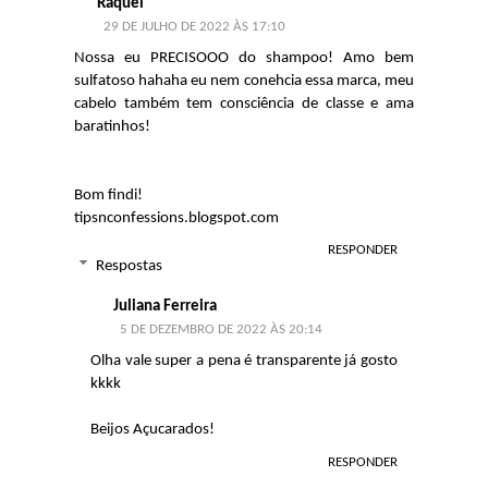
Raquel
29 DE JULHO DE 2022 ÀS 17:10
Nossa eu PRECISOOO do shampoo! Amo bem
sulfatoso hahaha eu nem conehcia essa marca, meu
cabelo também tem consciência de classe e ama
baratinhos!
Bom findi!
tipsnconfessions.blogspot.com
RESPONDER
Respostas
Juliana Ferreira
5 DE DEZEMBRO DE 2022 ÀS 20:14
Olha vale super a pena é transparente já gosto
kkkk
Beijos Açucarados!
RESPONDER