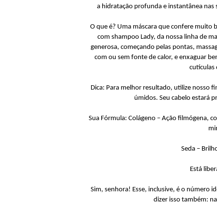
a hidratação profunda e instantânea nas
O que é? Uma máscara que confere muito bri
com shampoo Lady, da nossa linha de m
generosa, começando pelas pontas, massagea
com ou sem fonte de calor, e enxaguar bem
cutículas
Dica: Para melhor resultado, utilize nosso 
úmidos. Seu cabelo estará p
Sua Fórmula: Colágeno – Ação filmógena, com
mi
Seda – Brilho
Está libe
Sim, senhora! Esse, inclusive, é o número
dizer isso também: na