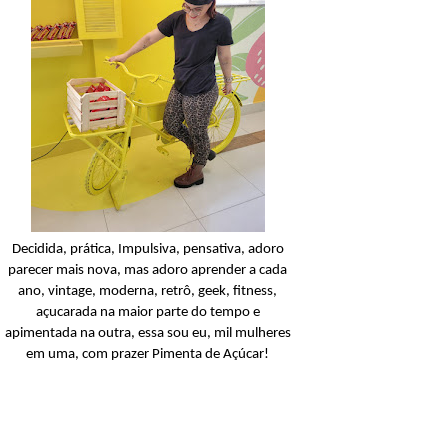
Condicionador
Açucarando: Shampoo 
Condicionador Novex Rit
Dorama!
Ler o post
Decidida, prática, Impulsiva, pensativa, adoro
parecer mais nova, mas adoro aprender a cada
ano, vintage, moderna, retrô, geek, fitness,
açucarada na maior parte do tempo e
apimentada na outra, essa sou eu, mil mulheres
em uma, com prazer Pimenta de Açúcar!