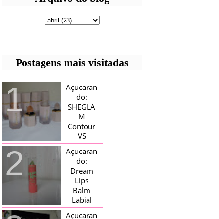
Postagens mais visitadas
Açucaran
do:
SHEGLA
M
Contour
VS
Bronzer!
Açucaran
HELLO AÇUCARADAS, E NESTE
do:
MÊS CHEGOU AQUI EM CASA UMA
Dream
CAIXA RECHEADA DE SHEGLAM,
Lips
TINHA BLUSH, ILUMINADORES E
TODOS OS BRONZER E
Balm
CONTORNOS ...
Labial
Magico
Açucaran