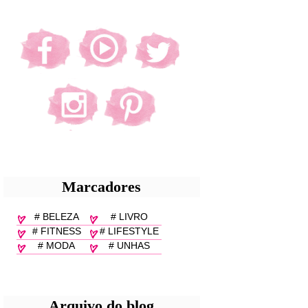
Marcadores
# BELEZA
# LIVRO
# FITNESS
# LIFESTYLE
# MODA
# UNHAS
Arquivo do blog