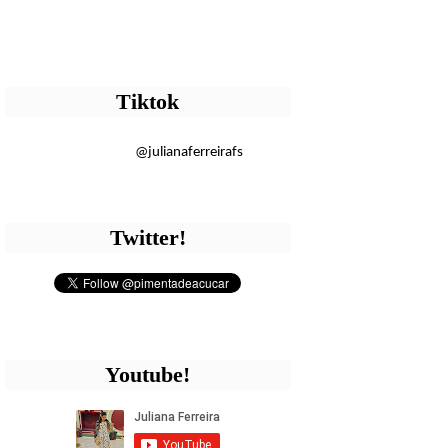
Tiktok
@julianaferreirafs
Twitter!
Youtube!