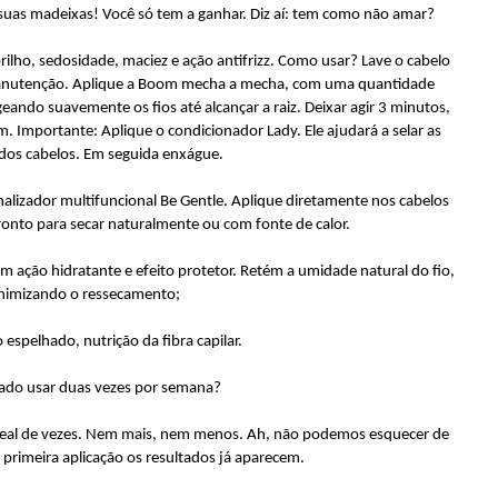
 suas madeixas! Você só tem a ganhar. Diz aí: tem como não amar?
lho, sedosidade, maciez e ação antifrizz. Como usar? Lave o cabelo
anutenção. Aplique a Boom mecha a mecha, com uma quantidade
ndo suavemente os fios até alcançar a raiz. Deixar agir 3 minutos,
. Importante: Aplique o condicionador Lady. Ele ajudará a selar as
 dos cabelos. Em seguida enxágue.
finalizador multifuncional Be Gentle. Aplique diretamente nos cabelos
ronto para secar naturalmente ou com fonte de calor.
 ação hidratante e efeito protetor. Retém a umidade natural do fio,
nimizando o ressecamento;
 espelhado, nutrição da fibra capilar.
rado usar duas vezes por semana?
 ideal de vezes. Nem mais, nem menos. Ah, não podemos esquecer de
 primeira aplicação os resultados já aparecem.