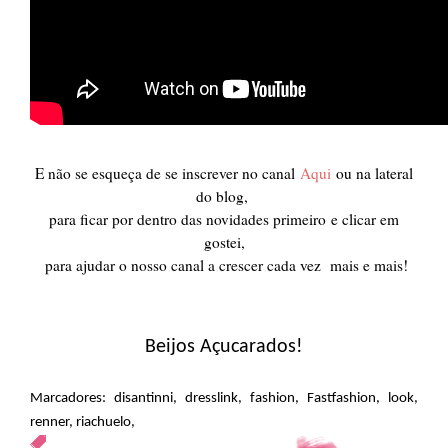
E não se esqueça de se inscrever no canal
Aqu
i
ou na lateral
do blog,
para ficar por dentro das novidades primeiro
e clicar em
gostei,
para ajudar o nosso canal a crescer cada vez mais e mais!
Beijos Açucarados!
Marcadores:
disantinni
,
dresslink
,
fashion
,
Fastfashion
,
look
,
renner
,
riachuelo
,
,