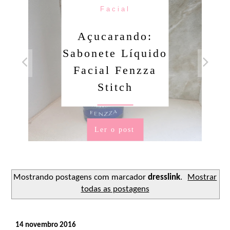
Facial
Condic
ucarando:
Açuca
ete Líquido
Sham
ial Fenzza
Condic
Stitch
Novex
Dor
Ler o post
Ler 
Mostrando postagens com marcador
dresslink
.
Mostrar
todas as postagens
14 novembro 2016