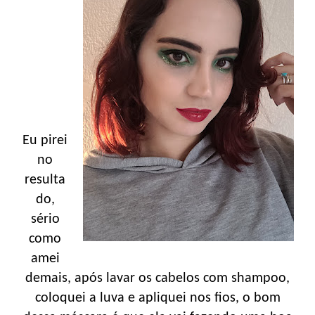
Eu pirei
no
resulta
do,
sério
como
amei
demais, após lavar os cabelos com shampoo,
coloquei a luva e apliquei nos fios, o bom