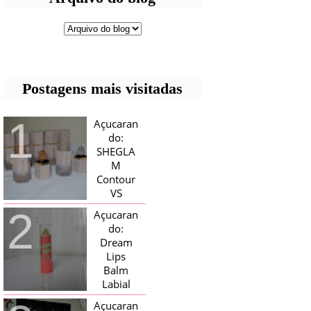
Postagens mais visitadas
Açucaran
do:
SHEGLA
M
Contour
VS
Bronzer!
Açucaran
HELLO AÇUCARADAS, E NESTE
do:
MÊS CHEGOU AQUI EM CASA UMA
Dream
CAIXA RECHEADA DE SHEGLAM,
Lips
TINHA BLUSH, ILUMINADORES E
TODOS OS BRONZER E
Balm
CONTORNOS ...
Labial
Magico
Açucaran