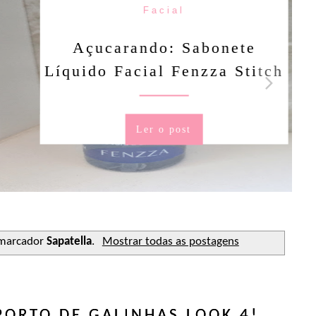
Facial
rando: Sabonete
Facial Fenzza Stitch
Ler o post
 marcador
Sapatella
.
Mostrar todas as postagens
PORTO DE GALINHAS LOOK 4!