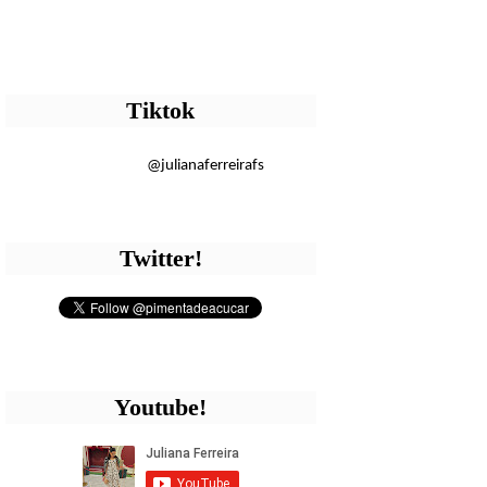
Tiktok
@julianaferreirafs
Twitter!
Youtube!