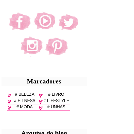
Marcadores
# BELEZA
# LIVRO
# FITNESS
# LIFESTYLE
# MODA
# UNHAS
Arquivo do blog