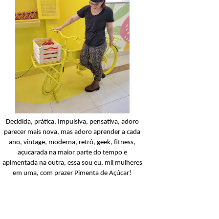
Condicionador
Açucarando: Shampoo 
Condicionador Novex Rit
Dorama!
Ler o post
Decidida, prática, Impulsiva, pensativa, adoro
parecer mais nova, mas adoro aprender a cada
ano, vintage, moderna, retrô, geek, fitness,
açucarada na maior parte do tempo e
apimentada na outra, essa sou eu, mil mulheres
em uma, com prazer Pimenta de Açúcar!