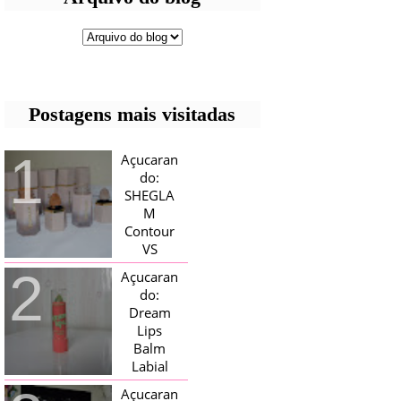
Postagens mais visitadas
Açucaran
do:
SHEGLA
M
Contour
VS
Bronzer!
Açucaran
HELLO AÇUCARADAS, E NESTE
do:
MÊS CHEGOU AQUI EM CASA UMA
Dream
CAIXA RECHEADA DE SHEGLAM,
Lips
TINHA BLUSH, ILUMINADORES E
TODOS OS BRONZER E
Balm
CONTORNOS ...
Labial
Magico
Açucaran