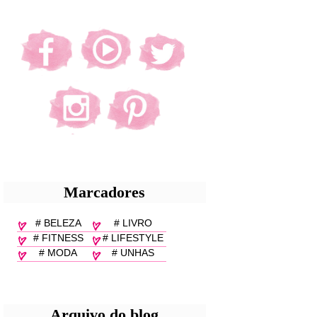
Marcadores
# BELEZA
# LIVRO
# FITNESS
# LIFESTYLE
# MODA
# UNHAS
Arquivo do blog