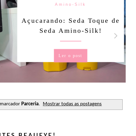
Amino-Silk
ndo: Seda Toque de
a Amino-Silk!
Ler o post
 marcador
Parceria
.
Mostrar todas as postagens
NTES BEAUEYE!