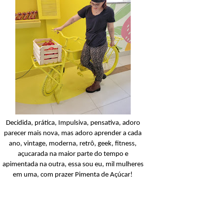
K-beauty
Açucarando: KSECRET
Sérum de Brilho SEOUL 
Niacinamide 15% + Yuj
Ler o post
Decidida, prática, Impulsiva, pensativa, adoro
parecer mais nova, mas adoro aprender a cada
ano, vintage, moderna, retrô, geek, fitness,
açucarada na maior parte do tempo e
apimentada na outra, essa sou eu, mil mulheres
em uma, com prazer Pimenta de Açúcar!