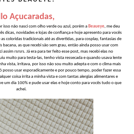
lo Açucaradas,
or isso não nasci com olho verde ou azul, porém a
Beaueye
, me deu
ês dicas, novidades e lojas de confiança e hoje apresento para vocês
as coloridas tradicionais até as divertidas, para cosplay, fantasias de
s bacana, as que recebi são sem grau, então ainda posso usar com
assim rsrsrs. Já era para ter feito esse post, mas recebi elas no
iu muito para testa-las, tenho vista ressecada e quando usava lente
nha vista, irritava, por isso não sou muito adepta e com o clima mais
 só posso usar esporadicamente e por pouco tempo, poder fazer essa
lquer coisa irrita a minha vista e com tantas alergias alimentares e
ve um dia 100% e pude usar elas e hoje conto para vocês tudo o que
achei.