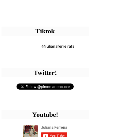
Tiktok
@julianaferreirafs
Twitter!
Youtube!