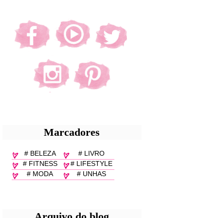
Marcadores
# BELEZA
# LIVRO
# FITNESS
# LIFESTYLE
# MODA
# UNHAS
Arquivo do blog