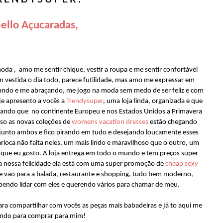
ello Açucaradas,
da , amo me sentir chique, vestir a roupa e me sentir confortável
m vestida o dia todo, parece futilidade, mas amo me expressar em
ando e me abraçando, me jogo na moda sem medo de ser feliz e com
oje apresento a vocês a
Trendysuper
, uma loja linda, organizada e que
tando que no continente Europeu e nos Estados Unidos a Primavera
so as novas coleções de
womens vacation dresses
estão chegando
junto ambos e fico pirando em tudo e desejando loucamente esses
arioca não falta neles, um mais lindo e maravilhoso que o outro, um
o que eu gosto. A loja entrega em todo o mundo e tem preços super
 a nossa felicidade ela está com uma super promoção de
cheap sexy
a e vão para a balada, restaurante e shopping, tudo bem moderno,
abendo lidar com eles e querendo vários para chamar de meu.
ara compartilhar com vocês as peças mais babadeiras e já to aqui me
ndo para comprar para mim!