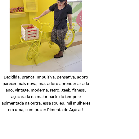
Condicionador
Açucarando: Shampoo 
Condicionador Novex Rit
Dorama!
Ler o post
Decidida, prática, Impulsiva, pensativa, adoro
parecer mais nova, mas adoro aprender a cada
ano, vintage, moderna, retrô, geek, fitness,
açucarada na maior parte do tempo e
apimentada na outra, essa sou eu, mil mulheres
em uma, com prazer Pimenta de Açúcar!