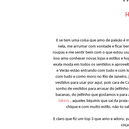
H
E se tem uma coisa que amo de paixão é mo
nela, me arrumar com vontade e ficar be
roupas e me sentir bem com o que estou us
isso amo conhecer novas lojas e estilos e h
exala moda em todos os sentidos e aprovei
e Verão estão entrando com tudo e com is
com tudo e como moro no Rio de Janeiro, 
vestidos para usar por aqui, pois cara de C
sonho de vestidos para arrasar do jeitinh
bacanas, do jeitinho que gostamos e para
bikinis
, aqueles biquínis que saí da prai
chique e com muito estilo, não to s
E claro que fiz um top 3 que amo e adoro, p
coça