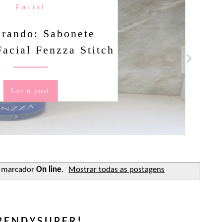
Facial
rando: Sabonete
Facial Fenzza Stitch
Ler o post
 marcador
On line
.
Mostrar todas as postagens
RENDYSUPER!