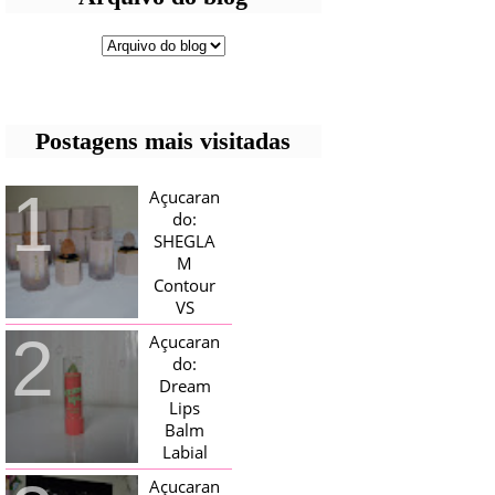
Postagens mais visitadas
Açucaran
do:
SHEGLA
M
Contour
VS
Bronzer!
Açucaran
HELLO AÇUCARADAS, E NESTE
do:
MÊS CHEGOU AQUI EM CASA UMA
Dream
CAIXA RECHEADA DE SHEGLAM,
Lips
TINHA BLUSH, ILUMINADORES E
TODOS OS BRONZER E
Balm
CONTORNOS ...
Labial
Magico
Açucaran