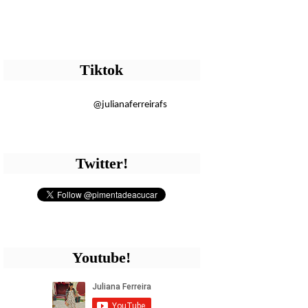
Tiktok
@julianaferreirafs
Twitter!
Youtube!