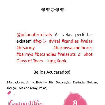
💜💜💜💜💜
@julianaferreirafs
As velas perfeitas
existem
#fypシ
#viral
#candles
#velas
#btsarmy
#barmysasmelhores
#barmys
#bscandles
#velasbts
♬ Shot
Glass of Tears - Jung Kook
Beijos Açucarados!
Marcadores:
Army
,
B-Army
,
Bts
,
Decoração
,
Essência
,
Golden
,
Indigo
,
Lojas de Army
,
Velas
,
,
8