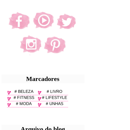
Marcadores
# BELEZA
# LIVRO
# FITNESS
# LIFESTYLE
# MODA
# UNHAS
Arquivo do blog