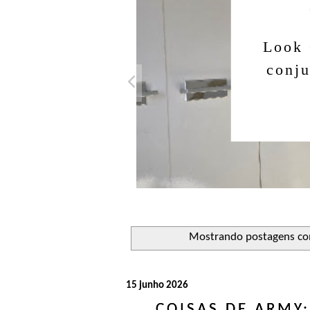
Look 
conju
Mostrando postagens c
15 junho 2026
COISAS DE ARMY