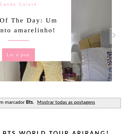
Candy Colors
Of The Day: Um
nto amarelinho!
Ler o post
om marcador
Bts
.
Mostrar todas as postagens
: BTS WORLD TOUR ARIRANG!