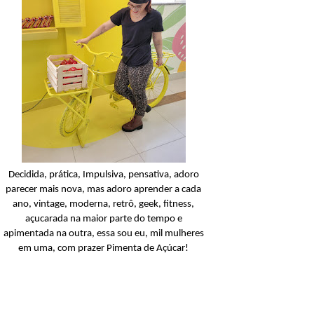
Balanceada
Açucarando: Palmoliv
Naturals Neutro Limpie
Balanceada Shampoo
Ler o post
Decidida, prática, Impulsiva, pensativa, adoro
parecer mais nova, mas adoro aprender a cada
ano, vintage, moderna, retrô, geek, fitness,
açucarada na maior parte do tempo e
apimentada na outra, essa sou eu, mil mulheres
em uma, com prazer Pimenta de Açúcar!