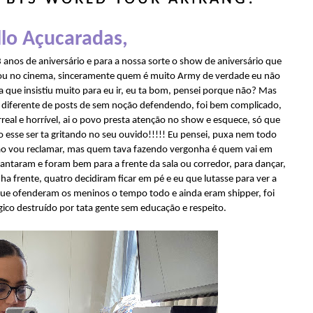
lo Açucaradas,
anos de aniversário e para a nossa sorte o show de aniversário que
u no cinema, sinceramente quem é muito Army de verdade eu não
a que insistiu muito para eu ir, eu ta bom, pensei porque não? Mas
 diferente de posts de sem noção defendendo, foi bem complicado,
eal e horrível, ai o povo presta atenção no show e esquece, só que
esse ser ta gritando no seu ouvido!!!!! Eu pensei, puxa nem todo
o vou reclamar, mas quem tava fazendo vergonha é quem vai em
antaram e foram bem para a frente da sala ou corredor, para dançar,
nha frente, quatro decidiram ficar em pé e eu que lutasse para ver a
que ofenderam os meninos o tempo todo e ainda eram shipper, foi
co destruído por tata gente sem educação e respeito.