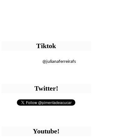
Tiktok
@julianaferreirafs
Twitter!
Youtube!