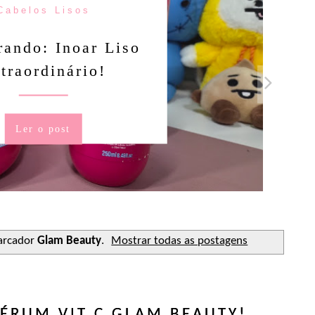
Cabelos Lisos
ando: Inoar Liso
traordinário!
Ler o post
arcador
Glam Beauty
.
Mostrar todas as postagens
ÉRUM VIT C GLAM BEAUTY!