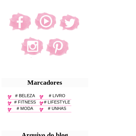
Marcadores
# BELEZA
# LIVRO
# FITNESS
# LIFESTYLE
# MODA
# UNHAS
Arquivo do blog