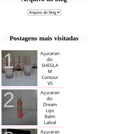
Postagens mais visitadas
Açucaran
do:
SHEGLA
M
Contour
VS
Bronzer!
Açucaran
HELLO AÇUCARADAS, E NESTE
do:
MÊS CHEGOU AQUI EM CASA UMA
Dream
CAIXA RECHEADA DE SHEGLAM,
Lips
TINHA BLUSH, ILUMINADORES E
TODOS OS BRONZER E
Balm
CONTORNOS ...
Labial
Magico
Açucaran