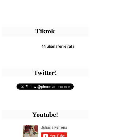
Tiktok
@julianaferreirafs
Twitter!
Youtube!