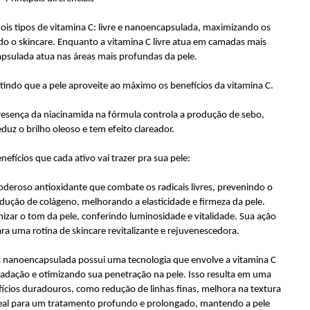
dois tipos de vitamina C: livre e nanoencapsulada, maximizando os
do o skincare​. Enquanto a vitamina C livre atua em camadas mais
apsulada atua nas áreas mais profundas da pele.
tindo que a pele aproveite ao máximo os benefícios da vitamina C.
resença da niacinamida na fórmula controla a produção de sebo,
duz o brilho oleoso e tem efeito clareador.
fícios que cada ativo vai trazer pra sua pele:
poderoso antioxidante que combate os radicais livres, prevenindo o
dução de colágeno, melhorando a elasticidade e firmeza da pele.
zar o tom da pele, conferindo luminosidade e vitalidade. Sua ação
para uma rotina de skincare revitalizante e rejuvenescedora.
 nanoencapsulada possui uma tecnologia que envolve a vitamina C
adação e otimizando sua penetração na pele. Isso resulta em uma
ícios duradouros, como redução de linhas finas, melhora na textura
 ideal para um tratamento profundo e prolongado, mantendo a pele