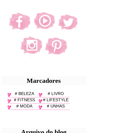
Marcadores
# BELEZA
# LIVRO
# FITNESS
# LIFESTYLE
# MODA
# UNHAS
Arquivo do blog