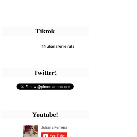
Tiktok
@julianaferreirafs
Twitter!
Youtube!