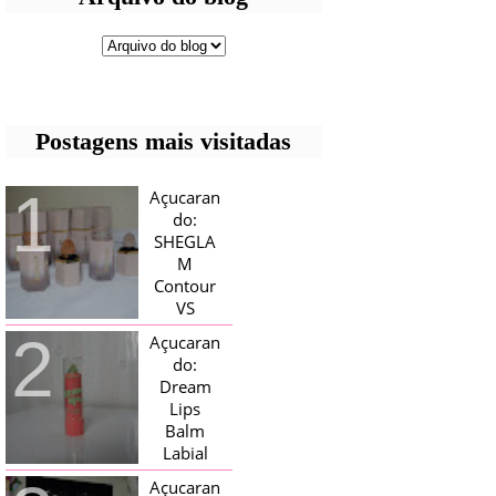
Postagens mais visitadas
Açucaran
do:
SHEGLA
M
Contour
VS
Bronzer!
Açucaran
HELLO AÇUCARADAS, E NESTE
do:
MÊS CHEGOU AQUI EM CASA UMA
Dream
CAIXA RECHEADA DE SHEGLAM,
Lips
TINHA BLUSH, ILUMINADORES E
TODOS OS BRONZER E
Balm
CONTORNOS ...
Labial
Magico
Açucaran