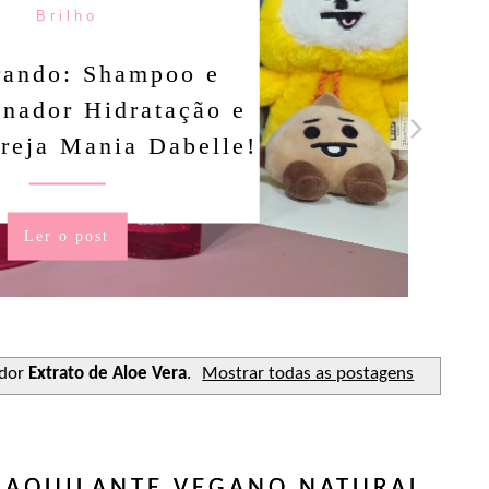
Brilho
rando: Shampoo e
nador Hidratação e
reja Mania Dabelle!
Ler o post
ador
Extrato de Aloe Vera
.
Mostrar todas as postagens
AQUILANTE VEGANO NATURAL