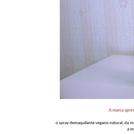
A marca apre
o spray demaquilante vegano natural, da ma
a m