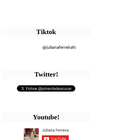
Tiktok
@julianaferreirafs
Twitter!
Youtube!