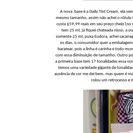
A nova base é a Daily Tint Cream, ela v
mesmo tamanho, assim não achei o rótulo b
custa $59,99 reais em seu preço cheio (no
tem 25 ml, já fiquei chateada nisso, a
somente 25 ml, puxa Eudora, achei sacana
os dias, o consumidor quer a embalagem 
baratear, pois a linha é carinha e todo m
com essa diminuição de tamanho. Outro pon
a primeira base tem 17 tonalidades essa so
temos uma variedade gigante de tonalidade
ausência de cor me dei bem, mas quem é mai
rolou um retrocesso e 