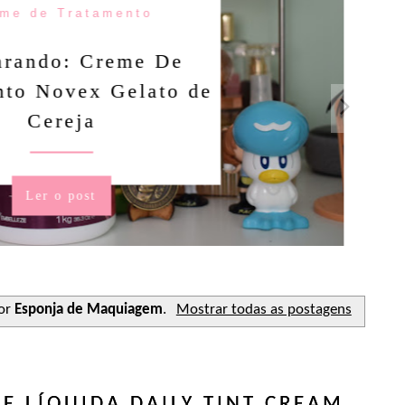
me de Tratamento
rando: Creme De
to Novex Gelato de
Cereja
Ler o post
or
Esponja de Maquiagem
.
Mostrar todas as postagens
E LÍQUIDA DAILY TINT CREAM