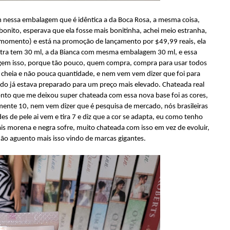
em nessa embalagem que é idêntica a da Boca Rosa, a mesma coisa,
onito, esperava que ela fosse mais bonitinha, achei meio estranha,
 momento) e está na promoção de lançamento por $49,99 reais, ela
 outra tem 30 ml, a da Bianca com mesma embalagem 30 ml, e essa
gem isso, porque tão pouco, quem compra, compra para usar todos
cheia e não pouca quantidade, e nem vem vem dizer que foi para
undo já estava preparado para um preço mais elevado. Chateada real
to que me deixou super chateada com essa nova base foi as cores,
mente 10, nem vem dizer que é pesquisa de mercado, nós brasileiras
s de pele ai vem e tira 7 e diz que a cor se adapta, eu como tenho
s morena e negra sofre, muito chateada com isso em vez de evoluir,
não aguento mais isso vindo de marcas gigantes.