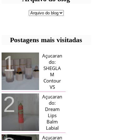
Postagens mais visitadas
Açucaran
do:
SHEGLA
M
Contour
VS
Bronzer!
Açucaran
HELLO AÇUCARADAS, E NESTE
do:
MÊS CHEGOU AQUI EM CASA UMA
Dream
CAIXA RECHEADA DE SHEGLAM,
Lips
TINHA BLUSH, ILUMINADORES E
TODOS OS BRONZER E
Balm
CONTORNOS ...
Labial
Magico
Açucaran