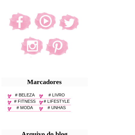
Marcadores
# BELEZA
# LIVRO
# FITNESS
# LIFESTYLE
# MODA
# UNHAS
Arquivo do blog