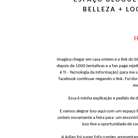
BELLEZA + LO
H
Imagina chegar em casa ontem e o link do b
depois de 1000 tentativas e a fan page rejeit
é TI - Tecnologia da Informação) para me s
facebook continuar negando o link. Fui dor
es
Essa é minha explicação e pedido de 
E vamos alegrar isso aqui com um espaço l
ontem novamente a feira para um encontri
isso tive a oportunidade de co
A Adian foi super fofa comigo apresenta