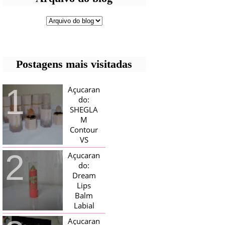
Postagens mais visitadas
Açucaran
do:
SHEGLA
M
Contour
VS
Bronzer!
Açucaran
HELLO AÇUCARADAS, E NESTE
do:
MÊS CHEGOU AQUI EM CASA UMA
Dream
CAIXA RECHEADA DE SHEGLAM,
Lips
TINHA BLUSH, ILUMINADORES E
TODOS OS BRONZER E
Balm
CONTORNOS ...
Labial
Magico
Açucaran