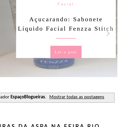
Facial
rando: Sabonete
Facial Fenzza Stitch
Ler o post
cador
EspaçoBlogueiras
.
Mostrar todas as postagens
RAS DA ASPA NA FEIRA RIO