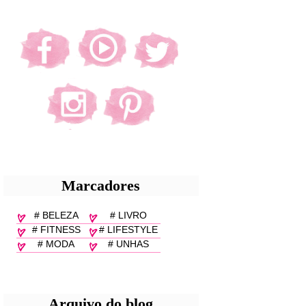
Marcadores
# BELEZA
# LIVRO
# FITNESS
# LIFESTYLE
# MODA
# UNHAS
Arquivo do blog