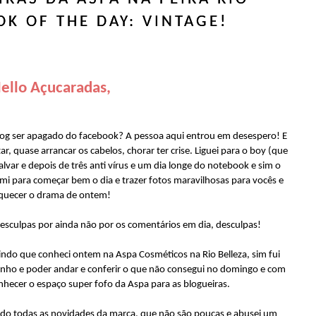
OK OF THE DAY: VINTAGE!
ello Açucaradas,
log ser apagado do facebook? A pessoa aqui entrou em desespero! E
ar, quase arrancar os cabelos, chorar ter crise. Liguei para o boy (que
alvar e depois de três anti vírus e um dia longe do notebook e sim o
mi para começar bem o dia e trazer fotos maravilhosas para vocês e
quecer o drama de ontem!
desculpas por ainda não por os comentários em dia, desculpas!
indo que conheci ontem na Aspa Cosméticos na Rio Belleza, sim fui
nho e poder andar e conferir o que não consegui no domingo e com
nhecer o espaço super fofo da Aspa para as blogueiras.
ndo todas as novidades da marca, que não são poucas e abusei um