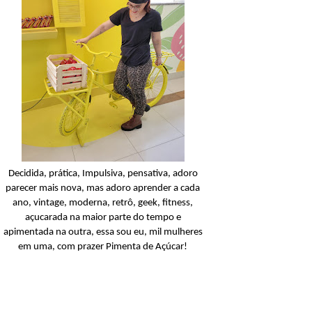
Condicionador
Açucarando: Shampoo 
Condicionador Novex Rit
Dorama!
Ler o post
Decidida, prática, Impulsiva, pensativa, adoro
parecer mais nova, mas adoro aprender a cada
ano, vintage, moderna, retrô, geek, fitness,
açucarada na maior parte do tempo e
apimentada na outra, essa sou eu, mil mulheres
em uma, com prazer Pimenta de Açúcar!