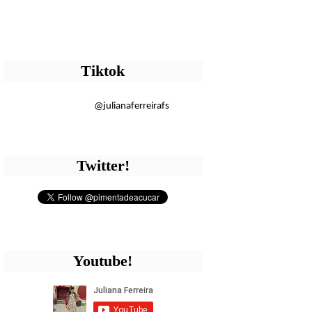
Tiktok
@julianaferreirafs
Twitter!
Youtube!