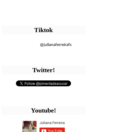
Tiktok
@julianaferreirafs
Twitter!
Youtube!