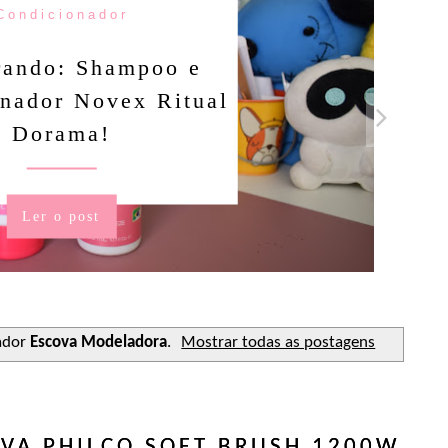
Condicionador
rando: Shampoo e
nador Novex Ritual
Dorama!
Ler o post
ador
Escova Modeladora
.
Mostrar todas as postagens
VA PHILCO SOFT BRUSH 1200W