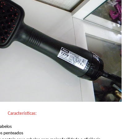
Características:
cabelos
dos penteados