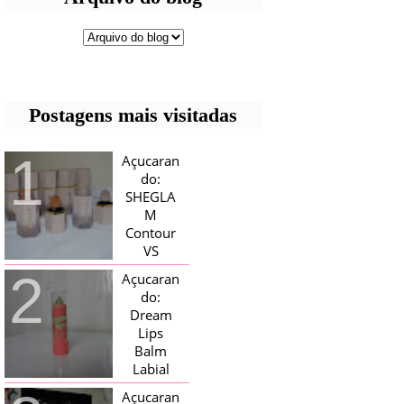
Postagens mais visitadas
Açucaran
do:
SHEGLA
M
Contour
VS
Bronzer!
Açucaran
HELLO AÇUCARADAS, E NESTE
do:
MÊS CHEGOU AQUI EM CASA UMA
Dream
CAIXA RECHEADA DE SHEGLAM,
Lips
TINHA BLUSH, ILUMINADORES E
TODOS OS BRONZER E
Balm
CONTORNOS ...
Labial
Magico
Açucaran