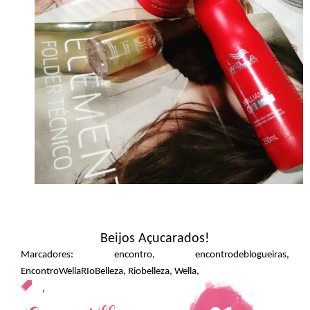
Beijos Açucarados!
Marcadores:
encontro
,
encontrodeblogueiras
,
EncontroWellaRIoBelleza
,
Riobelleza
,
Wella
,
,