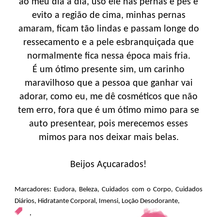
ao meu dia a dia, uso ele nas pernas e pés e
evito a região de cima, minhas pernas
amaram, ficam tão lindas e passam longe do
ressecamento e a pele esbranquiçada que
normalmente fica nessa época mais fria.
É um ótimo presente sim, um carinho
maravilhoso que a pessoa que ganhar vai
adorar, como eu, me dê cosméticos que não
tem erro, fora que é um ótimo mimo para se
auto presentear, pois merecemos esses
mimos para nos deixar mais belas.
Beijos Açucarados!
Marcadores:
Eudora
,
Beleza
,
Cuidados com o Corpo
,
Cuidados
Diários
,
Hidratante Corporal
,
Imensi
,
Loção Desodorante
,
,