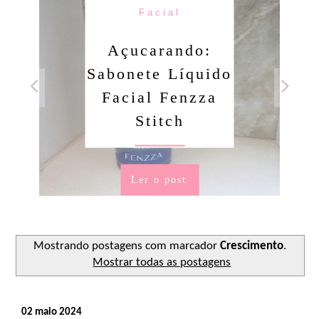
Condicionador
Açucarando:
Shampoo e
Condicionador
Novex Ritual
Dorama!
Ler o post
Mostrando postagens com marcador
Crescimento
.
Mostrar todas as postagens
02 maio 2024