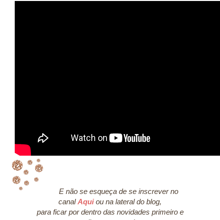
E não se esqueça de se inscrever no
canal
Aqui
ou na lateral do blog,
para ficar por dentro das novidades primeiro e