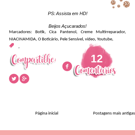
PS: Assista em HD!
Beijos Açucarados!
Marcadores:
Botik
,
Cica Pantenol
,
Creme Multirreparador
,
NIACINAMIDA
,
O Boticário
,
Pele Sensível
,
vídeo
,
Youtube
,
,
12
Página inicial
Postagens mais antigas