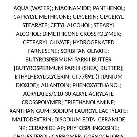
AQUA (WATER); NIACINAMIDE; PANTHENOL;
CAPRYLYL METHICONE; GLYCERIN; GLYCERYL
STEARATE; CETYL ALCOHOL; STEARYL
ALCOHOL; DIMETHICONE CROSSPOLYMER;
CETEARYL OLIVATE; HYDROGENATED
FARNESENE; SORBITAN OLIVATE;
BUTYROSPERMUM PARKII BUTTER
[BUTYROSPERMUM PARKII (SHEA) BUTTER];
ETHYLHEXYLGLYCERIN; CI 77891 (TITANIUM
DIOXIDE); ALLANTOIN; PHENOXYETHANOL;
ACRYLATES/C10-30 ALKYL ACRYLATE
CROSSPOLYMER; TRIETHANOLAMINE;
XANTHAN GUM; SODIUM LAUROYL LACTYLATE;
MALTODEXTRIN; DISODIUM EDTA; CERAMIDE
NP; CERAMIDE AP; PHYTOSPHINGOSINE;
CHOLESTEROL; CARBOMER; COENOCHLORIS