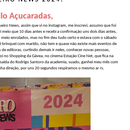
lo Açucaradas,
ueiro News, assim que vi no instagram, me inscrevi, assumo que foi
 meio que 10 dias antes e recebi a confirmação uns dois dias antes,
am meio enrolados, mas no fim deu tudo certo e estava com o sábado
té brinquei com marido, não tem e quase não existe mais eventos de
de editoras, curtindo demais ir neles, conhecer novas pessoas,
 no Shopping da Gávea, no cinema Estação Cine Net, que fica na
a saída do Rodrigo Santoro da academia, suado, ganhei meu mês com
inha direção, por uns 20 segundos respiramos o mesmo ar rs.