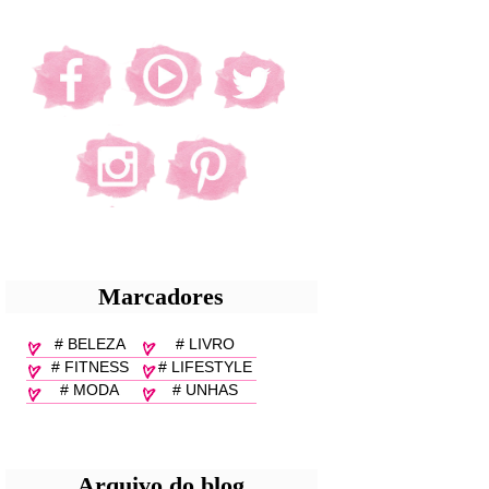
Marcadores
# BELEZA
# LIVRO
# FITNESS
# LIFESTYLE
# MODA
# UNHAS
Arquivo do blog