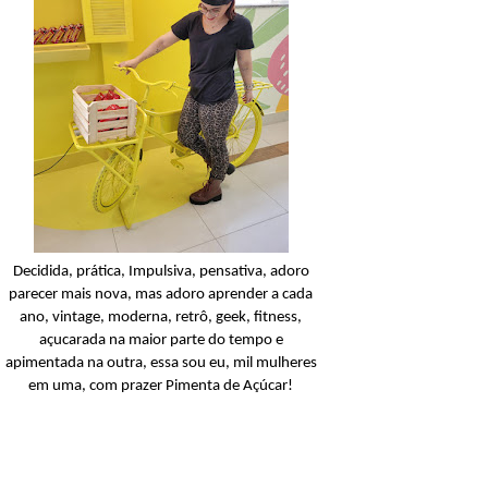
Condicionador
Açucarando: Shampoo 
Condicionador Novex Rit
Dorama!
Ler o post
Decidida, prática, Impulsiva, pensativa, adoro
parecer mais nova, mas adoro aprender a cada
ano, vintage, moderna, retrô, geek, fitness,
açucarada na maior parte do tempo e
apimentada na outra, essa sou eu, mil mulheres
em uma, com prazer Pimenta de Açúcar!