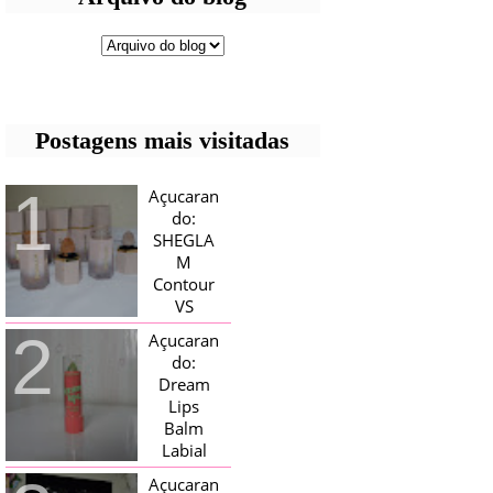
Postagens mais visitadas
Açucaran
do:
SHEGLA
M
Contour
VS
Bronzer!
Açucaran
HELLO AÇUCARADAS, E NESTE
do:
MÊS CHEGOU AQUI EM CASA UMA
Dream
CAIXA RECHEADA DE SHEGLAM,
Lips
TINHA BLUSH, ILUMINADORES E
TODOS OS BRONZER E
Balm
CONTORNOS ...
Labial
Magico
Açucaran