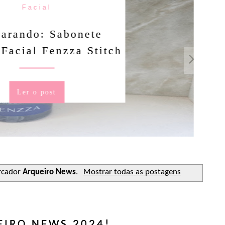
Facial
rando: Sabonete
Facial Fenzza Stitch
Ler o post
rcador
Arqueiro News
.
Mostrar todas as postagens
EIRO NEWS 2024!