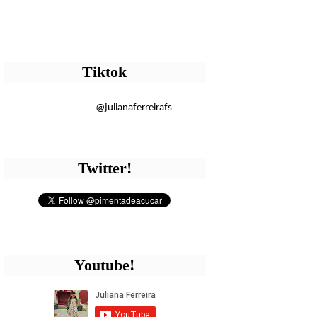
Tiktok
@julianaferreirafs
Twitter!
Youtube!