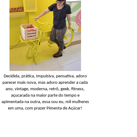
Balanceada
Açucarando: Palmoliv
Naturals Neutro Limpie
Balanceada Shampoo
Ler o post
Decidida, prática, Impulsiva, pensativa, adoro
parecer mais nova, mas adoro aprender a cada
ano, vintage, moderna, retrô, geek, fitness,
açucarada na maior parte do tempo e
apimentada na outra, essa sou eu, mil mulheres
em uma, com prazer Pimenta de Açúcar!