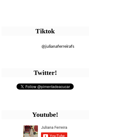
Tiktok
@julianaferreirafs
Twitter!
Youtube!