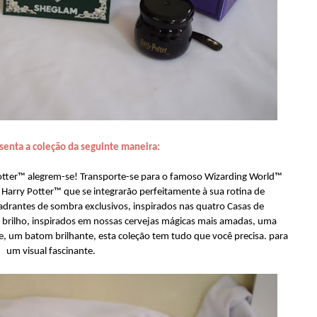
senta a coleção da seguinte maneira:
tter™ alegrem-se! Transporte-se para o famoso Wizarding World™
arry Potter™ que se integrarão perfeitamente à sua rotina de
rantes de sombra exclusivos, inspirados nas quatro Casas de
o brilho, inspirados em nossas cervejas mágicas mais amadas, uma
te, um batom brilhante, esta coleção tem tudo que você precisa. para
um visual fascinante.