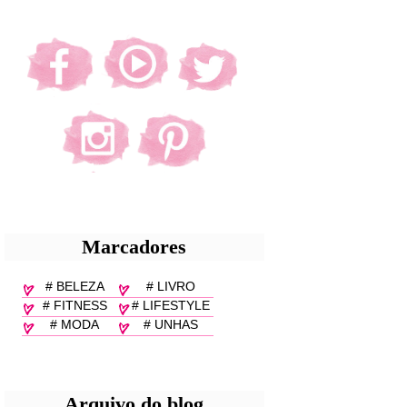
Marcadores
# BELEZA
# LIVRO
# FITNESS
# LIFESTYLE
# MODA
# UNHAS
Arquivo do blog