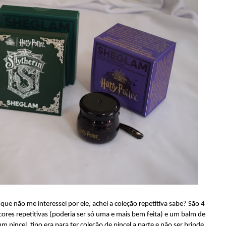
e não me interessei por ele, achei a coleção repetitiva sabe? São 4
cores repetitivas (poderia ser só uma e mais bem feita) e um balm de
 pincel, tipo era para ter coleção de pincel a parte e não ser brinde.