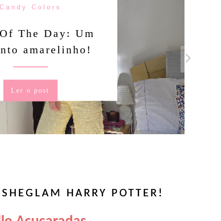
Candy Colors
Of The Day: Um
nto amarelinho!
Ler o post
 SHEGLAM HARRY POTTER!