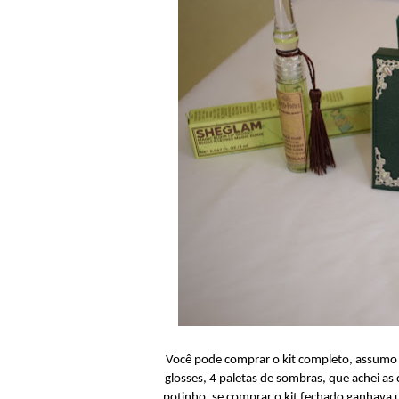
Você pode comprar o kit completo, assumo qu
glosses, 4 paletas de sombras, que achei as 
potinho, se comprar o kit fechado ganhava um