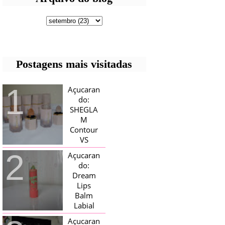
Postagens mais visitadas
Açucaran
do:
SHEGLA
M
Contour
VS
Bronzer!
Açucaran
HELLO AÇUCARADAS, E NESTE
do:
MÊS CHEGOU AQUI EM CASA UMA
Dream
CAIXA RECHEADA DE SHEGLAM,
Lips
TINHA BLUSH, ILUMINADORES E
TODOS OS BRONZER E
Balm
CONTORNOS ...
Labial
Magico
Açucaran